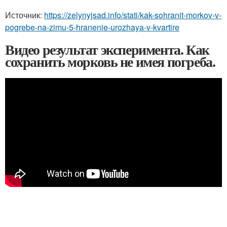
Источник:
https://zelynyjsad.info/stati/kak-sohranit-morkov-v-
pogrebe-na-zimu-5-hranenie-urozhaya-v-kvartire
Видео результат эксперимента. Как
сохранить морковь не имея погреба.