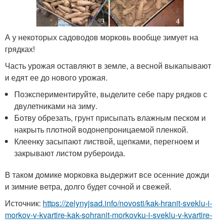
А у некоторых садоводов морковь вообще зимует на
грядках!
Часть урожая оставляют в земле, а весной выкапывают
и едят ее до нового урожая.
Поэкспериментируйте, выделите себе пару рядков с
двулетниками на зиму.
Ботву обрезать, грунт присыпать влажным песком и
накрыть плотной водонепроницаемой пленкой.
Клеенку засыпают листвой, щепками, перегноем и
закрывают листом рубероида.
В таком домике морковка выдержит все осенние дожди
и зимние ветра, долго будет сочной и свежей.
Источник:
https://zelynyjsad.info/novosti/kak-hranit-sveklu-i-
morkov-v-kvartire-kak-sohranit-morkovku-i-sveklu-v-kvartire-