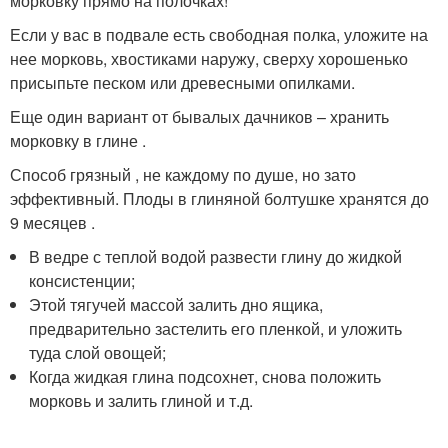
морковку прямо на полочках!
Если у вас в подвале есть свободная полка, уложите на
нее морковь, хвостиками наружу, сверху хорошенько
присыпьте песком или древесными опилками.
Еще один вариант от бывалых дачников – хранить
морковку в глине .
Способ грязный , не каждому по душе, но зато
эффективный. Плоды в глиняной болтушке хранятся до
9 месяцев .
В ведре с теплой водой развести глину до жидкой
консистенции;
Этой тягучей массой залить дно ящика,
предварительно застелить его пленкой, и уложить
туда слой овощей;
Когда жидкая глина подсохнет, снова положить
морковь и залить глиной и т.д.