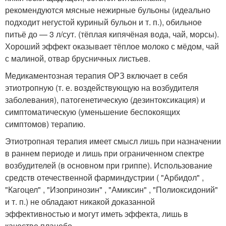
рекомендуются мясные нежирные бульоны (идеально
подходит негустой куриный бульон и т. п.), обильное
питьё до — 3 л/сут. (тёплая кипячёная вода, чай, морсы).
Хороший эффект оказывает тёплое молоко с мёдом, чай
с малиной, отвар брусничных листьев.
Медикаментозная терапия ОРЗ включает в себя
этиотропную (т. е. воздействующую на возбудителя
заболевания), патогенетическую (дезинтоксикация) и
симптоматическую (уменьшение беспокоящих
симптомов) терапию.
Этиотропная терапия имеет смысл лишь при назначении
в раннем периоде и лишь при ограниченном спектре
возбудителей (в основном при гриппе). Использование
средств отечественной фарминдустрии ( "Арбидол" ,
"Кагоцел" , "Изопринозин" , "Амиксин" , "Полиоксидоний"
и т. п.) не обладают никакой доказанной
эффективностью и могут иметь эффекта, лишь в
качестве плацебо.