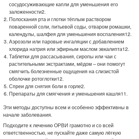
сосудосуживающие капли для уменьшения его
заложенности
2
.
Полоскания рта и глотки тёплым раствором
поваренной соли, питьевой соды, отваром ромашки,
календулы, шалфея для уменьшения воспаления
12
.
Аэрозоли или паровые ингаляции с добавлением
хлорида натрия или эфирным маслом эвкалипта
12
.
Таблетки для рассасывания, сиропы или чаи с
растительными экстрактами, мёдом – они помогут
смягчить болезненные ощущения на слизистой
оболочке ротоглотки
12
.
Спреи для снятия боли в горле
2
.
Препараты для смягчения и уменьшения кашля
11
.
Эти методы доступны всем и особенно эффективны в
начале заболевания.
Подходите к лечению ОРВИ грамотно и со всей
ответственностью, не пускайте даже самую лёгкую