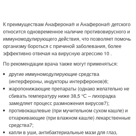
К преимуществам Анаферона® и Анаферона® детского
относится одновременное наличие противовирусного и
иммуномодулирующего действия, что позволяет помочь
организму бороться с причиной заболевания, более
эффективно отвечая на вирусную агрессию
10
.
По рекомендации врача также могут применяться:
другие иммуномодулирующие средства
(интерфероны, индукторы интерферонов)
6
;
жаропонижающие препараты (однако желательно не
сбивать температуру ниже 38,5 °С – лихорадка
замедляет процесс размножения вирусов
7
);
противокашлевые (при мучительном сухом кашле) и
отхаркивающие (при влажном кашле) лекарственные
средства
7
;
капли в уши, антибактериальные мази для глаз,