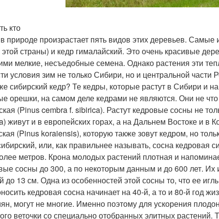
ть кто
 в природе произрастает пять видов этих деревьев. Самые 
 этой страны) и кедр гималайский. Это очень красивые дер
ми мелкие, несъедобные семена. Однако растения эти теп
ти условия зим не только Сибири, но и центральной части Р
 же сибирский кедр? Те кедры, которые растут в Сибири и 
ые орешки, на самом деле кедрами не являются. Они не что 
кая (Pinus cembra f. sibirica). Растут кедровые сосны не то
a) живут и в европейских горах, а на Дальнем Востоке и в 
кая (Pinus koraiensis), которую также зовут кедром, но толь
сибирский, или, как правильнее называть, сосна кедровая 
более метров. Крона молодых растений плотная и напоминае
вые сосны до 300, а по некоторым данным и до 600 лет. Их 
й до 13 см. Одна из особенностей этой сосны то, что ее иглы
носить кедровая сосна начинает на 40-й, а то и 80-й год ж
мян, могут не многие. Именно поэтому для ускорения плод
того веточки со специально отобранных элитных растений.