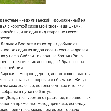
известные - кедр ливанский (изображенный на
евья с короткой сизоватой хвоей и шишками,
лолюбивы, и ни один вид кедров не может
оссии.
на Дальнем Востоке и из которых добывают
иное, как один из видов сосен - сосна кедровая
лько у нас в Сибири - их родные братья (Pinus
Корее встречается их двоюродный брат - сосна
ко корейским.
сибирская, - мощное дерево, достигающее высоты
т кеглю, старых, - широкая и объемная. Живут
иглы сизо-зеленые, довольно мягкие и тонкие
 собраны в пучки по 5 штук.
изни. Дождаться урожая от растений, выращенных
оношения применяют метод прививки, используя
 Такие привитые экземпляры имеют гораздо