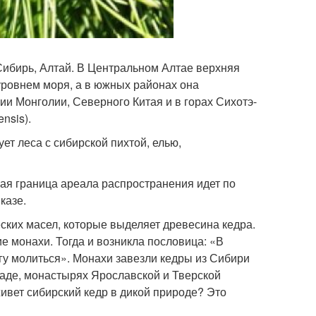
 Сибирь, Алтай. В Центральном Алтае верхняя
уровнем моря, а в южных районах она
ии Монголии, Северного Китая и в горах Сихотэ-
nsis).
ет леса с сибирской пихтой, елью,
ная граница ареала распространения идет по
казе.
еских масел, которые выделяет древесина кедра.
е монахи. Тогда и возникла пословица: «В
Богу молиться». Монахи завезли кедры из Сибири
саде, монастырях Ярославской и Тверской
живет сибирский кедр в дикой природе? Это