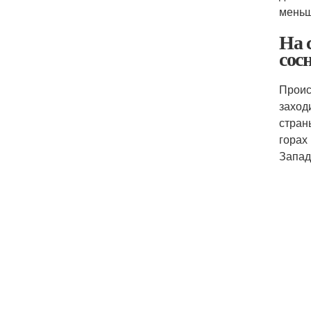
меньш
На 
сос
Проис
заход
стран
горах
Запад