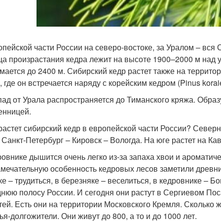
опейской части России на северо-востоке, за Уралом – вся
ца произрастания кедра лежит на высоте 1900–2000 м над 
мается до 2400 м. Сибирский кедр растет также на территор
 где он встречается наряду с корейским кедром (Pinus koraie
пад от Урала распространяется до Тиманского кряжа. Образу
енницей.
 растет сибирский кедр в европейской части России? Север
 Санкт-Петербург – Кировск – Вологда. На юге растет на Кав
ровнике дышится очень легко из-за запаха хвои и ароматич
амечательную особенность кедровых лесов заметили древни
ке – трудиться, в березняке – веселиться, в кедровнике – 
днюю полосу России. И сегодня они растут в Сергиевом По
тей. Есть они на территории Московского Кремля. Сколько 
ья-долгожители. Они живут до 800, а то и до 1000 лет.