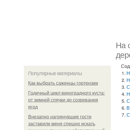
На 
дер
Сод
Н
Популярные материалы
Н
Как выбрать саженцы гортензии
С
Годичный цикл виноградного куста:
Н
от зимней спячки до созревания
С
ягод
В
С
Внезапно нагрянувшие гости
заставили меня спешно искать