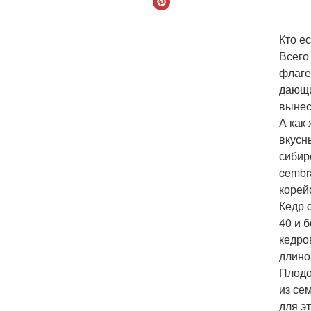
Кто ес
Всего
флаге
дающи
вынес
А как
вкусн
сибирс
cembr
корейс
Кедр 
40 и 
кедро
длино
Плодо
из се
для э