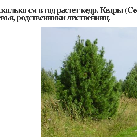
сколько см в год растет кедр. Кедры (C
евья, родственники лиственниц.