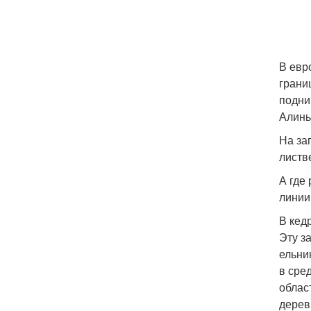
В евр
грани
подни
Алинь,
На за
листв
А где
линии
В кед
Эту з
ельни
в сре
облас
дерев