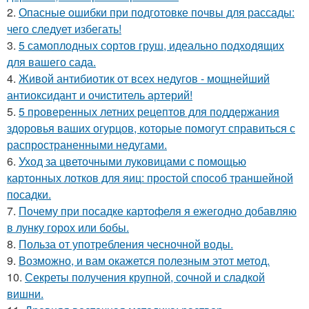
2.
Опасные ошибки при подготовке почвы для рассады:
чего следует избегать!
3.
5 самоплодных сортов груш, идеально подходящих
для вашего сада.
4.
Живой антибиотик от всех недугов - мощнейший
антиоксидант и очиститель артерий!
5.
5 проверенных летних рецептов для поддержания
здоровья ваших огурцов, которые помогут справиться с
распространенными недугами.
6.
Уход за цветочными луковицами с помощью
картонных лотков для яиц: простой способ траншейной
посадки.
7.
Почему при посадке картофеля я ежегодно добавляю
в лунку горох или бобы.
8.
Польза от употребления чесночной воды.
9.
Возможно, и вам окажется полезным этот метод.
10.
Секреты получения крупной, сочной и сладкой
вишни.