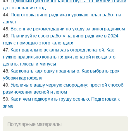
43.
Годичный цикл виноградного куста: от зимней спячки
до созревания ягод
44.
Подготовка виноградника к урожаю: план работ на
август
45.
Весенние рекомендации по уходу за виноградником
46.
Планируйте свою работу на винограднике в 2024
году с помощью этого календаря
47.
Как правильно вскапывать огород лопатой. Как
нужно правильно копать грядки лопатой и когда это
делать, плюсы и минусы
48.
Как копать картошку правильно. Как выбрать срок
уборки картофеля
49.
Увеличьте вашу черную смородину: простой способ
размножения весной и летом
50.
Как и чем подкормить грушу осенью. Подготовка к
зиме
Популярные материалы