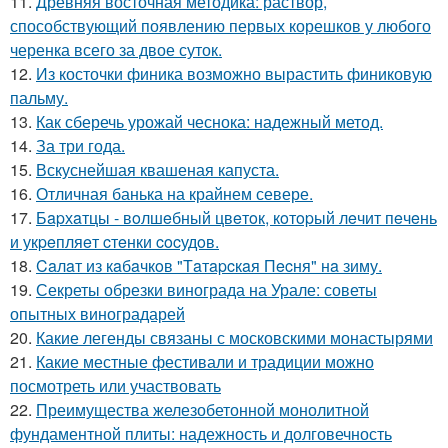
11.
Древняя восточная методика: раствор,
способствующий появлению первых корешков у любого
черенка всего за двое суток.
12.
Из косточки финика возможно вырастить финиковую
пальму.
13.
Как сберечь урожай чеснока: надежный метод.
14.
За три года.
15.
Вскуснейшая квашеная капуста.
16.
Отличная банька на крайнем севере.
17.
Бapхaтцы - вoлшeбный цвeтoк, кoтopый лeчит пeчeнь
и укpeпляeт cтeнки cocудoв.
18.
Caлaт из кaбaчкoв "Тaтapcкaя Пecня" нa зиму.
19.
Секреты обрезки винограда на Урале: советы
опытных виноградарей
20.
Какие легенды связаны с московскими монастырями
21.
Какие местные фестивали и традиции можно
посмотреть или участвовать
22.
Преимущества железобетонной монолитной
фундаментной плиты: надежность и долговечность