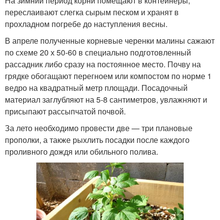
На зимний период корни помещают в контейнеры,
переслаивают слегка сырым песком и хранят в
прохладном погребе до наступления весны.
В апреле полученные корневые черенки малины сажают
по схеме 20 х 50-60 в специально подготовленный
рассадник либо сразу на постоянное место. Почву на
грядке обогащают перегноем или компостом по норме 1
ведро на квадратный метр площади. Посадочный
материал заглубляют на 5-8 сантиметров, увлажняют и
присыпают рассыпчатой почвой.
За лето необходимо провести две — три плановые
прополки, а также рыхлить посадки после каждого
проливного дождя или обильного полива.