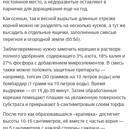
постоянное место, а недоразвитые оставляют в
парничке для доращивания еще на год.
Как осенью, так и весной вырытые длинные отрезки
корней можно не разделять на несколько кусков, а тут же
высадить в отдельные ящички, заполненные смесью
перегноя и огородной земли (50:50).
Заблаговременно нужно замочить корешки в растворе
полного удобрения, содержащего 3% азота, 18% калия и
27% фосфора с добавлением микроэлементов. В смесь
также можно положить защитные препараты —
например, топсин (30 граммов на 10 литров воды) или
бомбардир (1 грамм на 10 литров воды). Время
выдержки — от 15 до 30 минут. Затем обработанные
корешки помещают плашмя на увлаженную поверхность
субстрата и прикрывают 5-сантиметровым слоем торфа.
После того как образовавшаяся «крапивка» достигнет
высоты 10-15 сантиметров, её вместе с частью корня —
по 5 сантиметров с каждой стороны саженца —