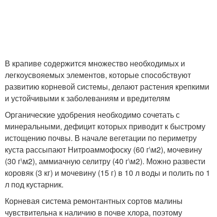
В крапиве содержится множество необходимых и
легкоусвояемых элементов, которые способствуют
развитию корневой системы, делают растения крепкими
и устойчивыми к заболеваниям и вредителям
Органические удобрения необходимо сочетать с
минеральными, дефицит которых приводит к быстрому
истощению почвы. В начале вегетации по периметру
куста рассыпают Нитроаммофоску (60 г\м
2
), мочевину
(30 г\м
2
), аммиачную селитру (40 г\м
2
). Можно развести
коровяк (3 кг) и мочевину (15 г) в 10 л воды и полить по 1
л под кустарник.
Корневая система ремонтантных сортов малины
чувствительна к наличию в почве хлора, поэтому