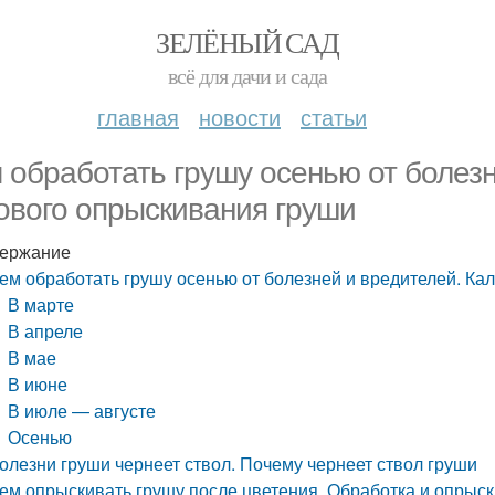
ЗЕЛЁНЫЙ САД
всё для дачи и сада
главная
новости
статьи
 обработать грушу осенью от болез
ового опрыскивания груши
ержание
ем обработать грушу осенью от болезней и вредителей. Ка
В марте
В апреле
В мае
В июне
В июле — августе
Осенью
олезни груши чернеет ствол. Почему чернеет ствол груши
ем опрыскивать грушу после цветения. Обработка и опрыск