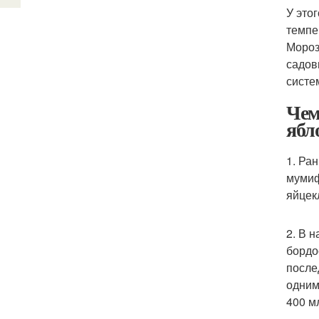
У это
темпе
Мороз
садов
систе
Чем
ябл
1. Ра
мумиф
яйцек
2. В 
бордо
после
одним
400 мл