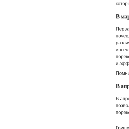
котор
В ма
Перва
почек
разли
инсек
порек
и эфф
Помни
В ап
В апр
позво
порек
Груше