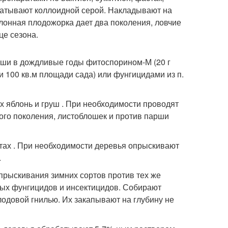
батывают коллоидной серой. Накладывают на
блонная плодожорка дает два поколения, ловчие
це сезона.
арши в дождливые годы фитоспорином-М (20 г
и 100 кв.м площади сада) или фунгицидами из п.
ах яблонь и груш . При необходимости проводят
ого поколения, листоблошек и против парши
ртах . При необходимости деревья опрыскивают
.
прыскивания зимних сортов против тех же
ых фунгицидов и инсектицидов. Собирают
одовой гнилью. Их закапывают на глубину не