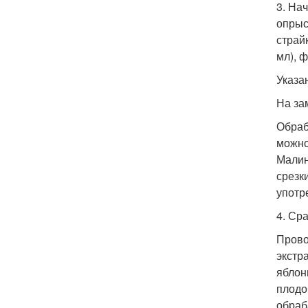
3. На
опрыс
страйк
мл), 
Указа
На за
Обраб
можно
Малин
срезк
употр
4. Ср
Прово
экстра
яблон
плодо
обраб