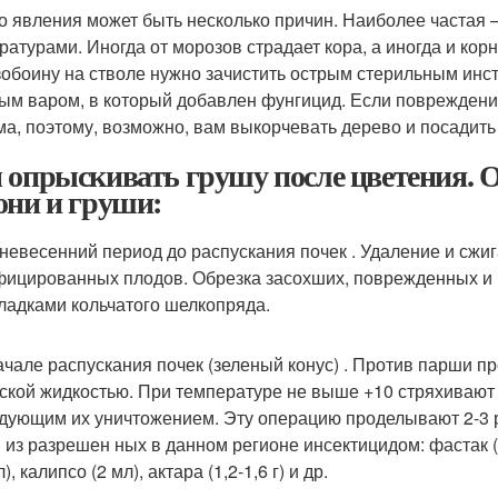
го явления может быть несколько причин. Наиболее частая 
ратурами. Иногда от морозов страдает кора, а иногда и корн
обоину на стволе нужно зачистить острым стерильным инст
ым варом, в который добавлен фунгицид. Если повреждение
ма, поэтому, возможно, вам выкорчевать дерево и посадить
 опрыскивать грушу после цветения. 
они и груши:
нневесенний период до распускания почек . Удаление и сжи
ицированных плодов. Обрезка засохших, поврежденных и по
ладками кольчатого шелкопряда.
начале распускания почек (зеленый конус) . Против парши 
ской жидкостью. При температуре не выше +10 стряхивают ж
дующим их уничтожением. Эту операцию проделывают 2-3 р
 из разрешен ных в данном регионе инсектицидом: фастак (1
), калипсо (2 мл), актара (1,2-1,6 г) и др.