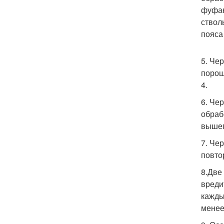
фуфан
ствол
пояса
5. Че
порош
4.
6. Че
обраб
вышеп
7. Че
повто
8.Две
вреди
кажды
менее