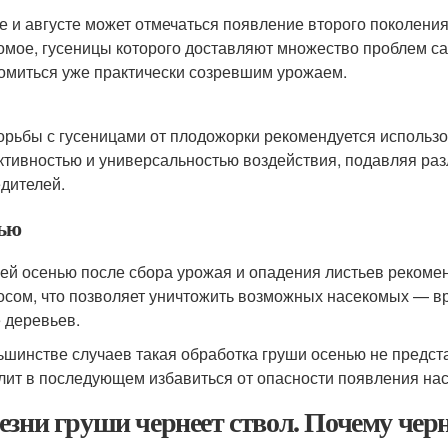
е и августе может отмечаться появление второго поколени
омое, гусеницы которого доставляют множество проблем с
омиться уже практически созревшим урожаем.
орьбы с гусеницами от плодожорки рекомендуется использо
тивностью и универсальностью воздействия, подавляя ра
дителей.
ью
ей осенью после сбора урожая и опадения листьев рекоме
осом, что позволяет уничтожить возможных насекомых — вре
е деревьев.
ьшинстве случаев такая обработка груши осенью не предст
лит в последующем избавиться от опасности появления на
езни груши чернеет ствол. Почему чер