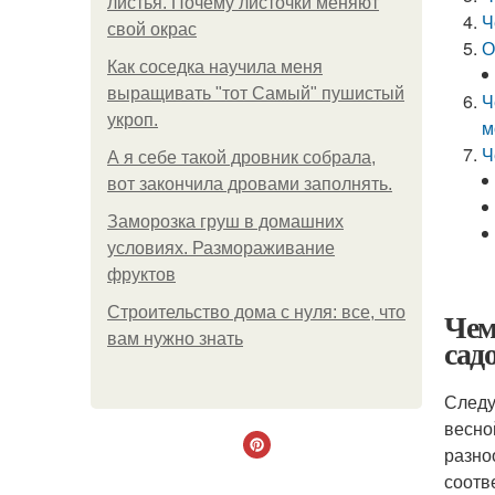
листья. Почему листочки меняют
Ч
свой окрас
О
Как соседка научила меня
выращивать "тот Самый" пушистый
Ч
укроп.
м
Ч
А я себе такой дровник собрала,
вот закончила дровами заполнять.
Заморозка груш в домашних
условиях. Размораживание
фруктов
Строительство дома с нуля: все, что
Чем
вам нужно знать
сад
Следу
весно
разно
соотв