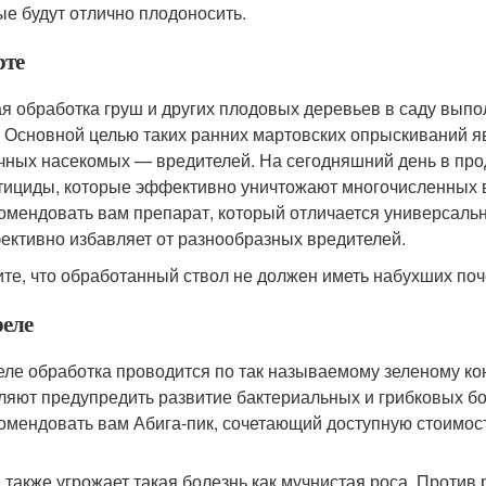
ые будут отлично плодоносить.
рте
я обработка груш и других плодовых деревьев в саду выпо
. Основной целью таких ранних мартовских опрыскиваний 
чных насекомых — вредителей. На сегодняшний день в пр
тициды, которые эффективно уничтожают многочисленных
омендовать вам препарат, который отличается универсальн
ективно избавляет от разнообразных вредителей.
те, что обработанный ствол не должен иметь набухших поч
реле
еле обработка проводится по так называемому зеленому к
ляют предупредить развитие бактериальных и грибковых б
омендовать вам Абига-пик, сочетающий доступную стоимос
 также угрожает такая болезнь как мучнистая роса. Против