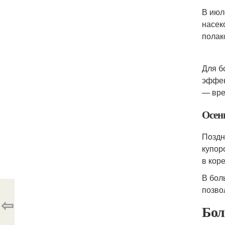
В июл
насек
полак
Для б
эффек
— вре
Осен
Поздн
купор
в кор
В бол
позво
⇦
Бол