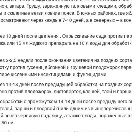
он, актара. Грушу, зараженную галловыми клещами, обра
ы и скелетные ветви ловчие пояса. В южных районах, где я
 осматривают через каждые 7-10 дней, а в северных – в кон
рез 10 дней после цветения . Опрыскивание сада против п
ка или 15 мл жидкого препарата на 10 л воды для обработк
рез 2-2,5 недели после окончания цветения на поздних сорт
отку против гусениц яблонной и грушевой плодожорок перв
еречисленными инсектицидами и фунгицидами
рез 14-18 дней после предыдущей обработки на поздних со
рно против плодожорок, листоверток, клещей, тлей и парши
 обработки с промежутком 14-18 дней после предыдущего о
телей, парши и плодовой гнили одним из вышеперечисленн
й вечер червивую падалицу, а также плоды, пораженные пл
 50 см.