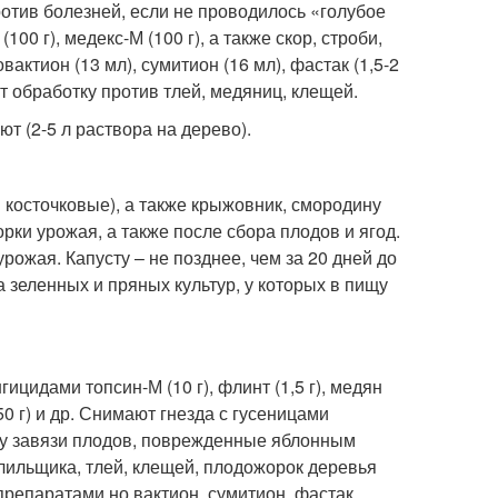
отив болезней, если не проводилось «голубое
 г), медекс-М (100 г), а также скор, строби,
новактион (13 мл), сумитион (16 мл), фастак (1,5-2
т обработку против тлей, медяниц, клещей.
т (2-5 л раствора на дерево).
косточковые), а также крыжовник, смородину
орки урожая, а также после сбора плодов и ягод.
рожая. Капусту – не позднее, чем за 20 дней до
а зеленных и пряных культур, у которых в пищу
цидами топсин-М (10 г), флинт (1,5 г), медян
0-50 г) и др. Снимают гнезда с гусеницами
ку завязи плодов, поврежденные яблонным
ильщика, тлей, клещей, плодожорок деревья
препаратами но вактион, сумитион, фастак,