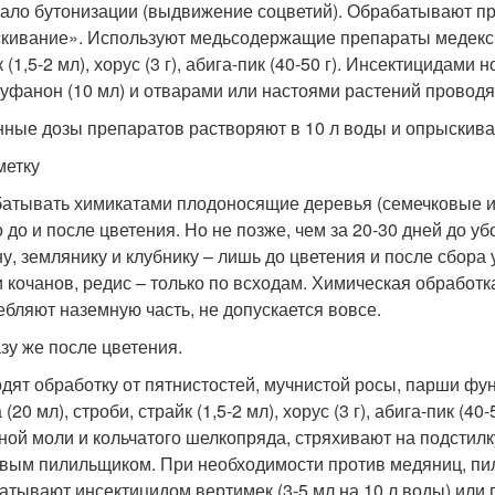
чало бутонизации (выдвижение соцветий). Обрабатывают пр
кивание». Используют медьсодержащие препараты медекс (100
 (1,5-2 мл), хорус (3 г), абига-пик (40-50 г). Инсектицидами 
фуфанон (10 мл) и отварами или настоями растений проводя
нные дозы препаратов растворяют в 10 л воды и опрыскиваю
метку
атывать химикатами плодоносящие деревья (семечковые и 
 до и после цветения. Но не позже, чем за 20-30 дней до уб
у, землянику и клубнику – лишь до цветения и после сбора у
и кочанов, редис – только по всходам. Химическая обработк
ебляют наземную часть, не допускается вовсе.
азу же после цветения.
дят обработку от пятнистостей, мучнистой росы, парши фунги
 (20 мл), строби, страйк (1,5-2 мл), хорус (3 г), абига-пик (4
ной моли и кольчатого шелкопряда, стряхивают на подстил
вым пилильщиком. При необходимости против медяниц, пил
атывают инсектицидом вертимек (3-5 мл на 10 л воды) или 