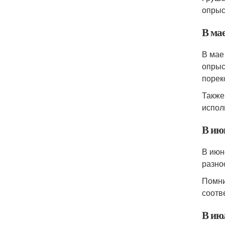
опрыс
В ма
В мае
опрыс
порек
Также
испол
В ию
В июн
разно
Помни
соотв
В ию