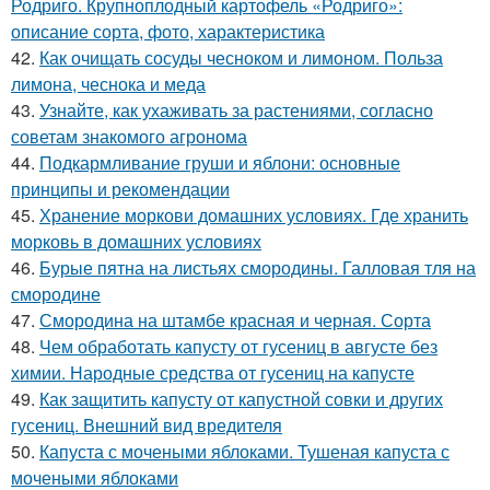
Родриго. Крупноплодный картофель «Родриго»:
описание сорта, фото, характеристика
42.
Как очищать сосуды чесноком и лимоном. Польза
лимона, чеснока и меда
43.
Узнайте, как ухаживать за растениями, согласно
советам знакомого агронома
44.
Подкармливание груши и яблони: основные
принципы и рекомендации
45.
Хранение моркови домашних условиях. Где хранить
морковь в домашних условиях
46.
Бурые пятна на листьях смородины. Галловая тля на
смородине
47.
Смородина на штамбе красная и черная. Сорта
48.
Чем обработать капусту от гусениц в августе без
химии. Народные средства от гусениц на капусте
49.
Как защитить капусту от капустной совки и других
гусениц. Внешний вид вредителя
50.
Капуста с мочеными яблоками. Тушеная капуста с
мочеными яблоками