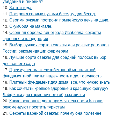
увядания и гниения?
10.
За три года.
11.
Построил своими руками беседку для бесед.
12.
Своими руками построил помпейскую печь на даче.
13.
Скумбрия на мангале.
14.
Осенняя обрезка винограда Изабелла: секреты
здоровья и плодородия
15.
Выбор лучших сортов свеклы для разных регионов
России: рекомендации фермерам
16.
Лучшие сорта свёклы для средней полосы: выбор
для вашего сада
17.
Преимущества железобетонной монолитной
фундаментной плиты: надежность и долговечность
18.
Плитный фундамент для дома: все, что нужно знать
19.
Как сочетать крепкое здоровье и красивую фигуру?
Лайфхаки для гармоничного образа жизни
20.
Какие основные достопримечательности Казани
рекомендуют посетить туристам
21.
Секреты варёной свёклы: почему она полезнее