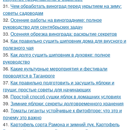
31.
Чем обработать виноград перед укрытием на зиму:
советы садоводам
32.
Осенние работы на винограднике: полное
руководство для сентябрьских задач
33.
Осенняя обрезка винограда: раскрытие секретов
34.
Как правильно сушить шиповник дома для вкусного и
полезного чая
35.
Как долго сушить шиповник в духовке: полное
руководство
36.
Какие культурные мероприятия и фестивали
проводятся в Таганроге
37.
Как правильно подготовить и засушить яблоки и
груши: простые советы для начинающих
38.
Простой способ сушки яблок в домашних условиях
39.
Зимние яблоки: секреты долговременного хранения
40.
Томаты гиганты устойчивые к фитофторе: что это и
почему это важно
41.
Картофель сорта Рамона и зимний лук. Картофель