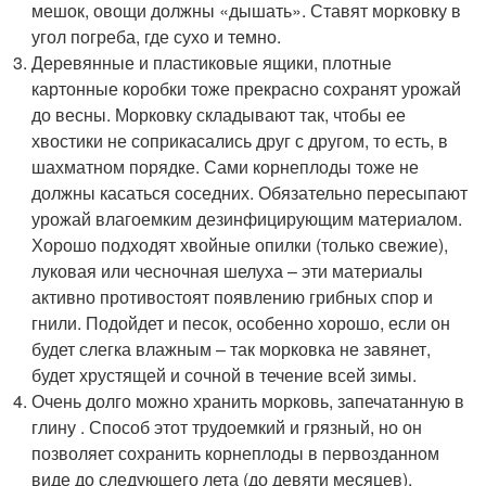
мешок, овощи должны «дышать». Ставят морковку в
угол погреба, где сухо и темно.
Деревянные и пластиковые ящики, плотные
картонные коробки тоже прекрасно сохранят урожай
до весны. Морковку складывают так, чтобы ее
хвостики не соприкасались друг с другом, то есть, в
шахматном порядке. Сами корнеплоды тоже не
должны касаться соседних. Обязательно пересыпают
урожай влагоемким дезинфицирующим материалом.
Хорошо подходят хвойные опилки (только свежие),
луковая или чесночная шелуха – эти материалы
активно противостоят появлению грибных спор и
гнили. Подойдет и песок, особенно хорошо, если он
будет слегка влажным – так морковка не завянет,
будет хрустящей и сочной в течение всей зимы.
Очень долго можно хранить морковь, запечатанную в
глину . Способ этот трудоемкий и грязный, но он
позволяет сохранить корнеплоды в первозданном
виде до следующего лета (до девяти месяцев).