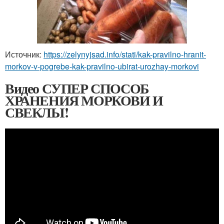
Источник:
https://zelynyjsad.info/stati/kak-pravilno-hranit-
morkov-v-pogrebe-kak-pravilno-ubirat-urozhay-morkovi
Видео СУПЕР СПОСОБ
ХРАНЕНИЯ МОРКОВИ И
СВЕКЛЫ!