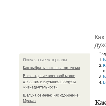
Как
дух
Сод
К
Популярные материалы
К
Как выбрать саженцы гортензии
Восхождение восковой моли:
К
открытие и изучение продукта
В
жизнедеятельности
Шелуха семечек, как удобрение.
Как
Мульча