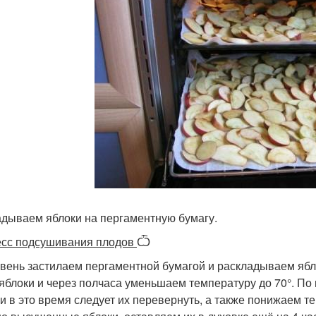
дываем яблоки на пергаментную бумагу.
сс подсушивания плодов
Ѽ
вень застилаем пергаментной бумагой и раскладываем ябло
 яблоки и через полчаса уменьшаем температуру до 70°. По 
 и в это время следует их перевернуть, а также понижаем те