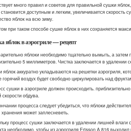
твует много правил и советов для правильной сушки яблок,
 становится доступным и легким, увеличивается скорость с
ество яблок на всю зиму.
том при таком способе сушке яблок в них сохраняется мак
а яблок в аэрогриле — рецепт
арительно яблоки необходимо тщательно вымыть, а затем п
изительно 5 миллиметров. Чистка заключается в удалении 
и яблок аккуратно укладываются на решетки аэрогриля, кот
е горячий воздух будет свободно циркулировать над фрукта
сс сушки в аэрогриле должен происходить. приблизительно 
й скорости обдува.
ончании процесса следует убедиться, что яблоки действител
 хранения может заплесневеть.
льку процесс сушки заключается в удалении лишней влаги с
кта необходимо, чтобы из аэрогриля Erisson A 816 выходил