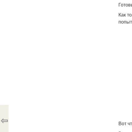
Готов
Как т
попыт
⇦
Вот чт