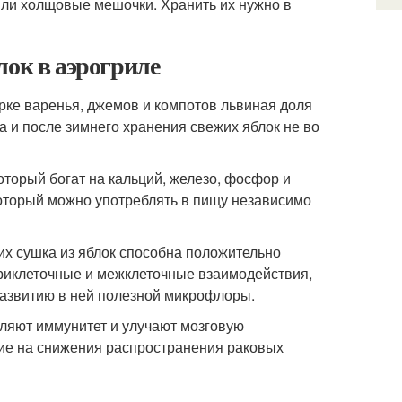
или холщовые мешочки. Хранить их нужно в
лок в аэрогриле
рке варенья, джемов и компотов львиная доля
 и после зимнего хранения свежих яблок не во
оторый богат на кальций, железо, фосфор и
оторый можно употреблять в пищу независимо
х сушка из яблок способна положительно
триклеточные и межклеточные взаимодействия,
развитию в ней полезной микрофлоры.
ляют иммунитет и улучают мозговую
вие на снижения распространения раковых