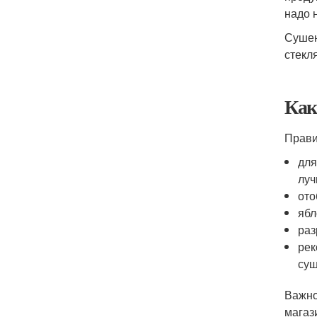
надо 
Сушен
стекл
Как
Прави
для
луч
ото
ябл
раз
рек
суш
Важно
магаз