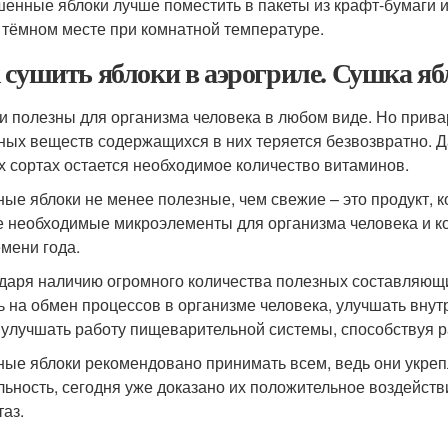
енные яблоки лучше поместить в пакеты из крафт‑бумаги 
 тёмном месте при комнатной температуре.
 сушить яблоки в аэрогриле. Сушка яб
и полезны для организма человека в любом виде. Но прива
ных веществ содержащихся в них теряется безвозвратно. Да
х сортах остается необходимое количество витаминов.
ые яблоки не менее полезные, чем свежие – это продукт, к
е необходимые микроэлементы для организма человека и к
емени года.
даря наличию огромного количества полезных составляющи
ь на обмен процессов в организме человека, улучшать вну
 улучшать работу пищеварительной системы, способствуя 
ые яблоки рекомендовано принимать всем, ведь они укреп
льность, сегодня уже доказано их положительное воздейст
таз.