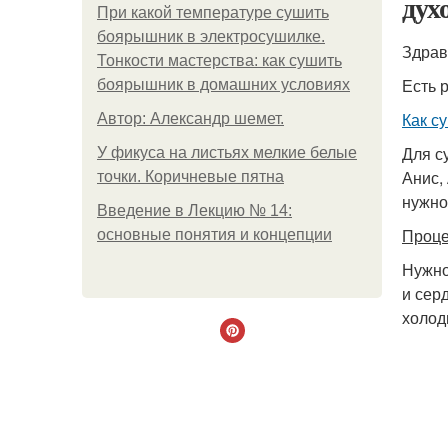
дух
При какой температуре сушить
боярышник в электросушилке.
Тонкости мастерства: как сушить
Есть 
боярышник в домашних условиях
Как с
Автор: Александр шемет.
Для с
У фикуса на листьях мелкие белые
Анис,
точки. Коричневые пятна
нужно
Введение в Лекцию № 14:
Проце
основные понятия и концепции
Нужно
и сер
холод