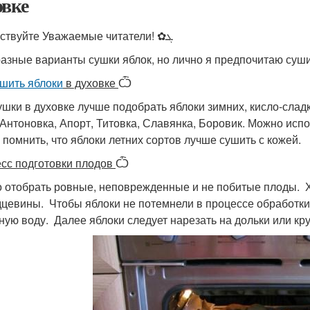
овке
Здравствуйте Уважаемые читатели! ✿ܓ
разные варианты сушки яблок, но лично я предпочитаю суши
ушить яблоки
в духовке
Ѽ
ушки в духовке лучше подобрать яблоки зимних, кисло-сладк
 Антоновка, Апорт, Титовка, Славянка, Боровик. Можно испо
 помнить, что яблоки летних сортов лучше сушить с кожей.
сс подготовки плодов
Ѽ
 отобрать ровные, неповрежденные и не побитые плоды. Х
дцевины. Чтобы яблоки не потемнели в процессе обработки
ную воду. Далее яблоки следует нарезать на дольки или кру