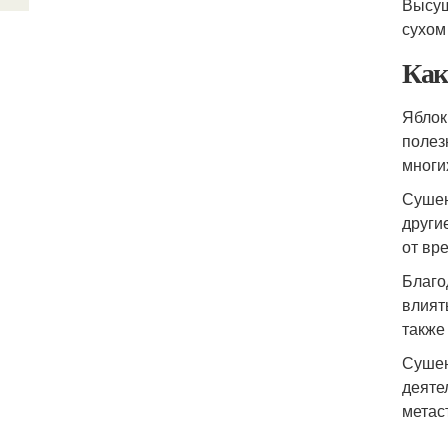
Высуш
сухом
Как
Яблок
полез
многи
Сушен
други
от вр
Благо
влият
также
Сушен
деяте
метас