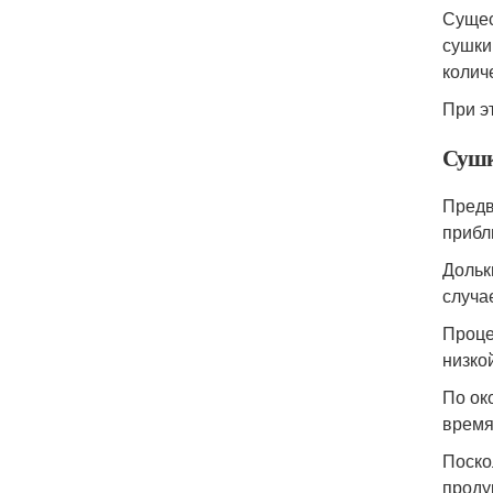
Сущес
сушки
колич
При э
Сушк
Предв
прибл
Дольк
случа
Проце
низко
По ок
время
Поско
проду