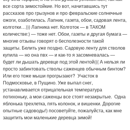
все сорта зимостойкие. Но вот, начитавшись тут
рассказов про грызунов и про февральские солнечные
ожоги, озаботилась. Лапник, газета, обои, садовая лента,
колготки…))) Лапника нет. Колготок — в ТАКОМ
количестве:) — тоже нет. Обои, газеты и другая бумага —
многие отзывы говорят о бесполезности такой
защиты. Белить уже поздно. Садовую ленту для стволов
купила — но она пвх — и как-то я засомневалась —
будет ли дышать деревце под этой лентой((( А нельзя ли
просто забинтовать стволы саженцев обычным бинтом?
Или его тоже мыши прогрызают? Участок в
Подмосковье, в Пущино. Уже выпал снег,
устанавливается отрицательная температура
потихоньку, а мои саженцы все стоят незакрытые. Одна
яблонька трехлетка, пять колонок, и вишенки. Дорогие
опытные садоводы!) посоветуйте, пожалуйста, как мне
защитить мои маленькие деревца зимой!