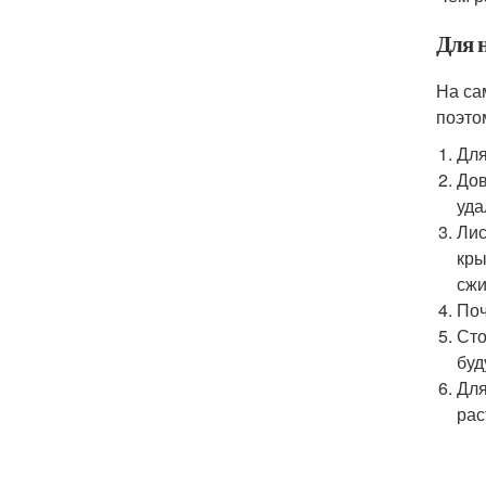
Для 
На са
поэто
Для
Дов
уда
Лис
кры
сжи
Поч
Сто
буд
Для
рас