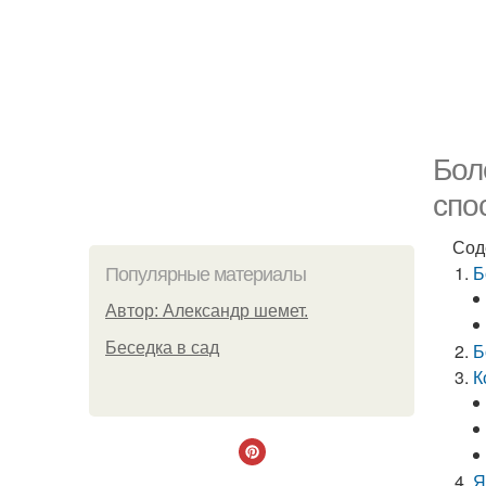
Бол
спо
Сод
Б
Популярные материалы
Автор: Александр шемет.
Беседка в сад
Б
К
Я