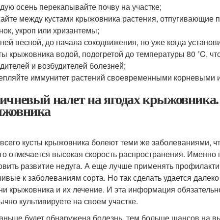
дую осень перекапывайте почву на участке;
айте между кустами крыжовника растения, отпугивающие 
нок, укроп или хризантемы;
ней весной, до начала сокодвижения, но уже когда устано
ты крыжовника водой, подогретой до температуры 80 ˚C, 
дителей и возбудителей болезней;
епляйте иммунитет растений своевременными корневыми 
ичневый налет на ягодах крыжовника.
жовника
всего кусты крыжовника болеют теми же заболеваниями, чт
го отмечается высокая скорость распространения. Именно 
овить развитие недуга. А еще лучше применять профилакти
чивые к заболеваниям сорта. Но так сделать удается далек
ни крыжовника и их лечение. И эта информация обязательн
ычно культивируете на своем участке.
аньше будет обнаружена болезнь, тем больше шансов на 