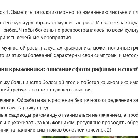
ок 1. Заметить патологию можно по изменению листьев и п
всего культуру поражает мучнистая роса. Из-за нее на ягод
 грибка. Чтобы болезнь не распространилась по всем культ
ринять лечебные мероприятия.
 мучнистой росы, на кустах крыжовника может появиться рж
го из этих заболеваний характерны свои симптомы и метод
зни крыжовника: описание с фотографиями и спосо
льку большинство болезней ягод и побегов крыжовника име
огий требует соответствующего лечения.
чание: Обрабатывать растение без точного определения заб
нить кустарнику вред.
ые садоводы рекомендуют заниматься не лечением, а проф
льно ухаживать за крыжовником, регулярно проводить обрез
рник на наличие симптомов болезней (рисунок 2).