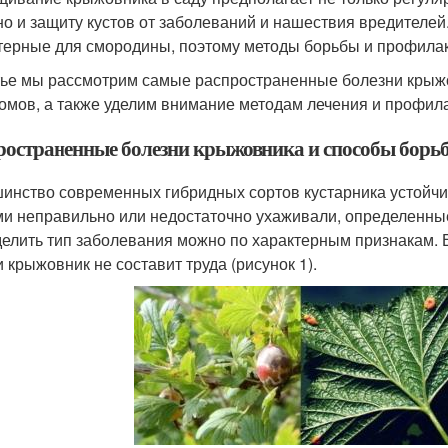
 но и защиту кустов от заболеваний и нашествия вредителе
терные для смородины, поэтому методы борьбы и профилакт
тье мы рассмотрим самые распространенные болезни крыжо
омов, а также уделим внимание методам лечения и профила
ространенные болезни крыжовника и способы борь
инство современных гибридных сортов кустарника устойчи
ми неправильно или недостаточно ухаживали, определенные
елить тип заболевания можно по характерным признакам. 
и крыжовник не составит труда (рисунок 1).