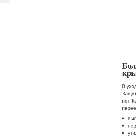
Бол
кры
В ухо
Защит
нет. 
переч
вып
не 
ути