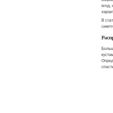
ягод,
харак
В ста
симпт
Расп
Больш
куста
Опред
спаст