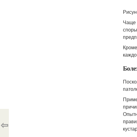
Рисун
Чаще 
споры
предп
Кроме
каждо
Боле
Поско
патол
Приме
причи
Опытн
прави
⇦
куста