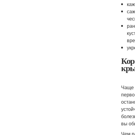
каж
саж
чес
ран
кус
вре
укр
Кор
кры
Чаще 
перво
остан
устой
болез
вы об
Чем р