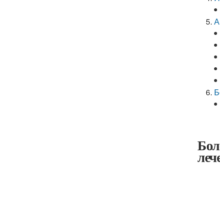
А
Б
Бол
леч