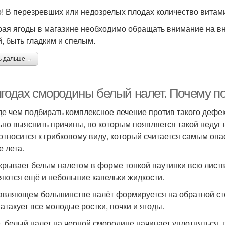
! В перезревших или недозрелых плодах количество витами
ая ягоды в магазине необходимо обращать внимание на в
й, быть гладким и спелым.
ь дальше →
ягодах смородины белый налет. Почему п
е чем подбирать комплексное лечение против такого дефек
ьно выяснить причины, по которым появляется такой недуг 
 относится к грибковому виду, который считается самым оп
е лета.
крывает белым налетом в форме тонкой паутинки всю листву
яются ещё и небольшие капельки жидкости.
авляющем большинстве налёт формируется на обратной сто
 атакует все молодые ростки, почки и ягоды.
, белый налет на черной смородине начинает уплотняться,