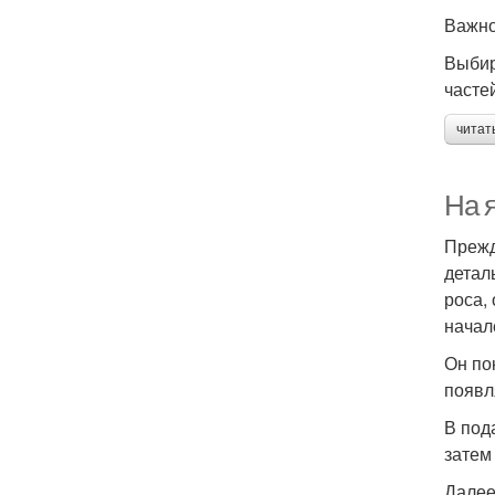
Важно
Выбир
часте
читат
На 
Прежд
детал
роса,
начал
Он по
появл
В под
затем
Далее