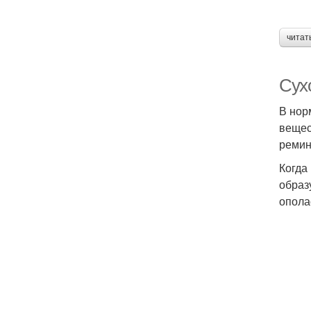
читат
Сухо
В нор
вещес
ремин
Когда
образ
опола