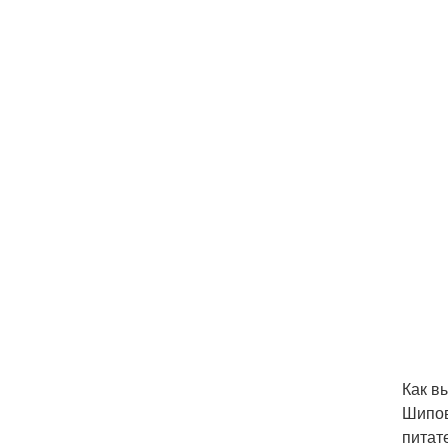
Как в
Шипов
питат