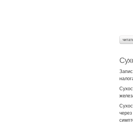
читат
Сухо
Запис
налог
Сухос
желез
Сухос
через
симпт