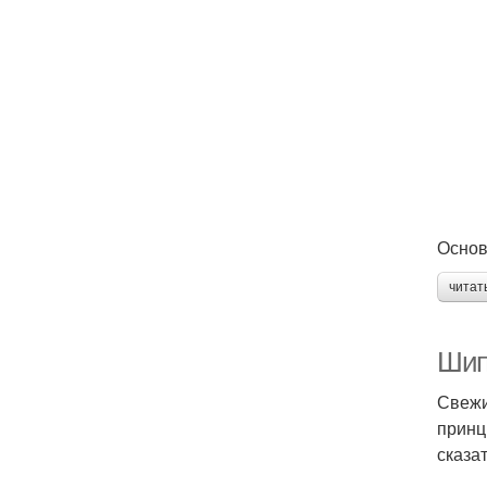
Основ
читат
Шип
Свежи
принц
сказат