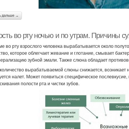
ь дальше →
сть во рту ночью и по утрам. Причины су
ме во рту взрослого человека вырабатывается около полу
тво, которое облегчает жевание и глотание, смывает бакте
ерализацию зубной эмали. Также слюна обладает противо
 количество вырабатываемой слюны снижается, возникает 
уется налет. Может появиться специфическое послевкусие, 
скивания полости рта и чистки зубов.