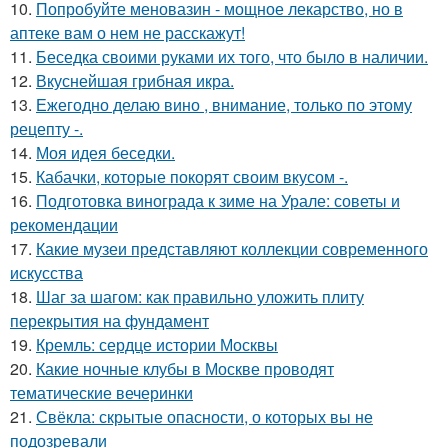
10.
Попробуйте меновазин - мощное лекарство, но в
аптеке вам о нем не расскажут!
11.
Беседка своими руками их того, что было в наличии.
12.
Вкуснейшая грибная икра.
13.
Ежегодно делаю вино , внимание, только по этому
рецепту -.
14.
Моя идея беседки.
15.
Кабачки, которые покорят своим вкусом -.
16.
Подготовка винограда к зиме на Урале: советы и
рекомендации
17.
Какие музеи представляют коллекции современного
искусства
18.
Шаг за шагом: как правильно уложить плиту
перекрытия на фундамент
19.
Кремль: сердце истории Москвы
20.
Какие ночные клубы в Москве проводят
тематические вечеринки
21.
Свёкла: скрытые опасности, о которых вы не
подозревали