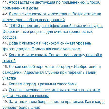
41.
Аторвастатин инструкция по применению. Способ
применения и дозы
42.
Лимон с чесноком от холестерина. Воздействие на
холестерин – обзор исследований
43.
ТОП-3 рецептов для эффективной очистки сосудов.
Эффективные рецепты для очистки кровеносных
сосудов
44.
Вода с лимоном и чесноком снижает уровень
триглицеридов. Польза лимона с чесноком
45.
Копать или не копать. Тонкая грань между почвой и
землей
46.
Легкий способ перекопать огород » Изобретения и
самоделки. Идеальная глубина при перекапывании
участка
47.
Копаем огород 3 разными способами
48.
Огнёвка пчелиная: все, что вы хотели знать о этом
удивительном насекомом
49.
Заготавливаем боярышник по правилам. Как и когда
убирают боярышник