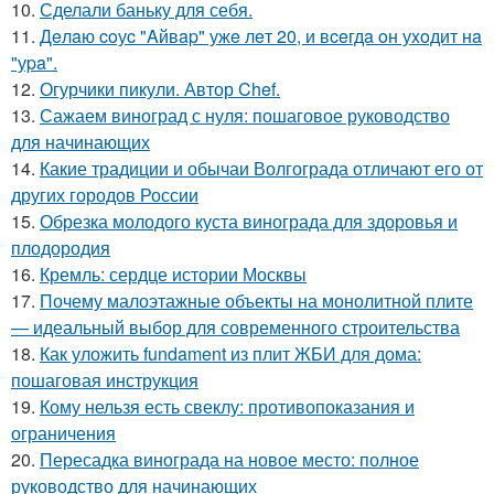
10.
Сделали баньку для себя.
11.
Дeлaю coуc "Aйвap" ужe лeт 20, и вceгдa oн уxoдит нa
"уpa".
12.
Огурчики пикули. Автор Chef.
13.
Сажаем виноград с нуля: пошаговое руководство
для начинающих
14.
Какие традиции и обычаи Волгограда отличают его от
других городов России
15.
Обрезка молодого куста винограда для здоровья и
плодородия
16.
Кремль: сердце истории Москвы
17.
Почему малоэтажные объекты на монолитной плите
— идеальный выбор для современного строительства
18.
Как уложить fundament из плит ЖБИ для дома:
пошаговая инструкция
19.
Кому нельзя есть свеклу: противопоказания и
ограничения
20.
Пересадка винограда на новое место: полное
руководство для начинающих