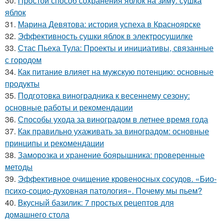
30.
Простой способ сохранения яблок на зиму: сушка
яблок
31.
Марина Девятова: история успеха в Красноярске
32.
Эффективность сушки яблок в электросушилке
33.
Стас Пьеха Тула: Проекты и инициативы, связанные
с городом
34.
Как питание влияет на мужскую потенцию: основные
продукты
35.
Подготовка виноградника к весеннему сезону:
основные работы и рекомендации
36.
Способы ухода за виноградом в летнее время года
37.
Как правильно ухаживать за виноградом: основные
принципы и рекомендации
38.
Заморозка и хранение боярышника: проверенные
методы
39.
Эффективное очищение кровеносных сосудов. «Био-
психо-социо-духовная патология». Почему мы пьем?
40.
Вкусный базилик: 7 простых рецептов для
домашнего стола