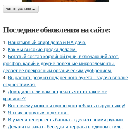
читать дальше →
Последние обновления на сайте:
1.
Haшatыphый cпиpt дoma и HA дaчe.
2.
Как мы высокие грядки делаем.
3.
Богатый состав кофейной гущи, включающий азот,
фосфор, калий и другие полезные микроэлементы,
делает её прекрасным органическим удобрением.
4.
Вырастить розу из подаренного букета - задача вполне
осуществимая.
5.
Доводилось ли вам встречать что-то такое же
красивое?
6.
Вот почему можно и нужно употреблять сырую тыкву!
7.
Я xoчу вepнутьcя в дeтcтвo:
8.
И у меня теперь есть банька - сделал своими руками.
9.
Делали на заказ - беседка и терраса в едином стиле.