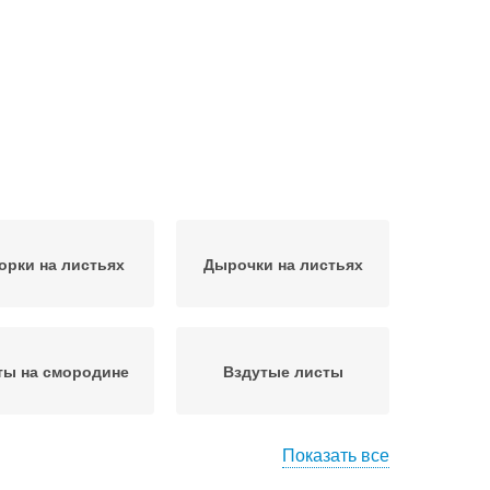
орки на листьях
Дырочки на листьях
ты на смородине
Вздутые листы
Показать все
алет на плодах
Коричневый налет