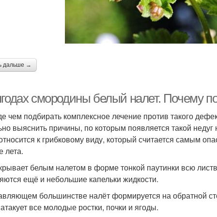
ь дальше →
ягодах смородины белый налет. Почему п
е чем подбирать комплексное лечение против такого дефек
ьно выяснить причины, по которым появляется такой недуг 
 относится к грибковому виду, который считается самым оп
е лета.
крывает белым налетом в форме тонкой паутинки всю листву
яются ещё и небольшие капельки жидкости.
авляющем большинстве налёт формируется на обратной сто
 атакует все молодые ростки, почки и ягоды.