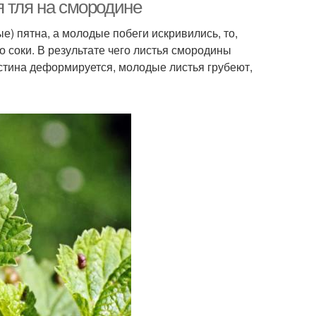
я тля на смородине
) пятна, а молодые побеги искривились, то,
о соки. В результате чего листья смородины
лет на драцене
стина деформируется, молодые листья грубеют,