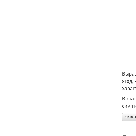
Выращ
ягод,
харак
В ста
симпт
читат