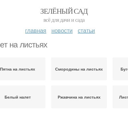
ЗЕЛЁНЫЙ САД
всё для дачи и сада
главная
новости
статьи
ет на листьях
Пятна на листьях
Смородины на листьях
Буг
Белый налет
Ржавчина на листьях
Лис
алет на смородине
Налет на ягодах
Н