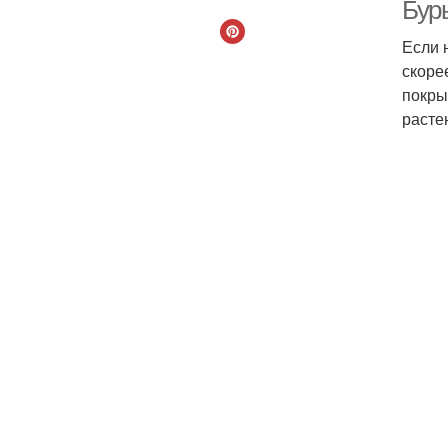
Бур
Если 
скоре
Пр
покры
расте