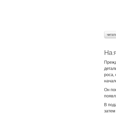
читат
На 
Прежд
детал
роса,
начал
Он по
появл
В под
затем