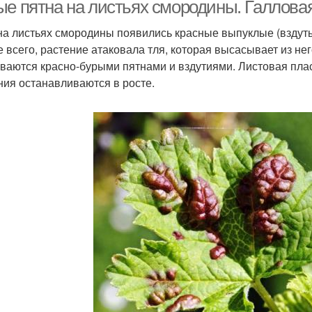
ые пятна на листьях смородины. Галлова
на листьях смородины появились красные выпуклые (вздутые
е всего, растение атаковала тля, которая высасывает из нег
облемы с листьями
Светлые листы
На
ваются красно-бурыми пятнами и вздутиями. Листовая пла
ния останавливаются в росте.