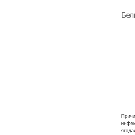
Бел
Причи
инфек
ягода