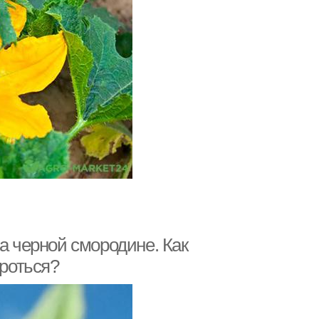
а черной смородине. Как
ороться?