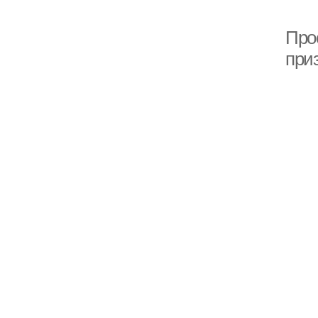
Прос
при