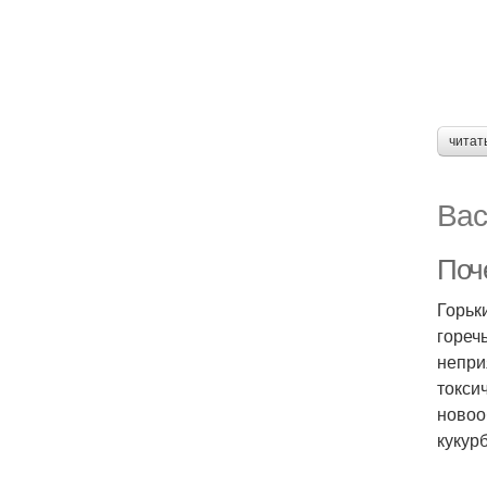
читат
Вас
Поч
Горьк
гореч
непри
токси
новоо
кукур