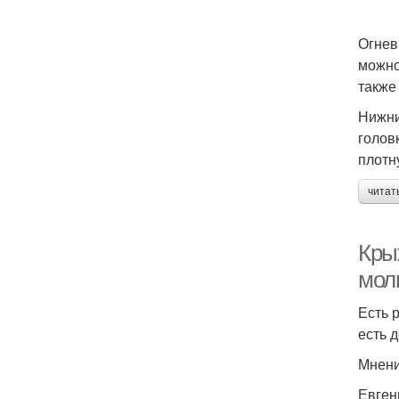
Как
Огнев
можно
также
Нижни
головк
плотн
читат
Кры
мол
Есть 
есть 
Мнени
Евген