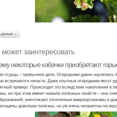
ь дальше →
 может заинтересовать
ему некоторые кабачки приобретают горьк
ие огурцы – привычное дело. Огородники давно научились п
ью встречаются нечасто. Даже опытные огородники могут уд
ятный привкус. Происходит это вследствие накопления в о
чны, но при этом имеют немало полезных свойств – они с
бразований, уничтожают патогенные микроорганизмы и даж
битацины довольно полезны, но уж очень неприятны на вкус