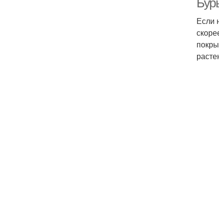
Бур
Если 
скоре
покры
расте