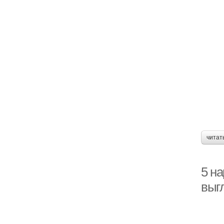
читат
5 на
выгл