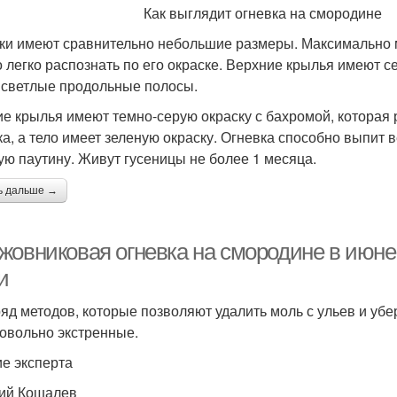
 выглядит огневка на смородине
ки имеют сравнительно небольшие размеры. Максимально мо
 легко распознать по его окраске. Верхние крылья имеют се
 светлые продольные полосы.
е крылья имеют темно-серую окраску с бахромой, которая 
а, а тело имеет зеленую окраску. Огневка способно выпит ве
ую паутину. Живут гусеницы не более 1 месяца.
ь дальше →
жовниковая огневка на смородине в июн
и
ряд методов, которые позволяют удалить моль с ульев и уб
довольно экстренные.
е эксперта
ий Кошалев