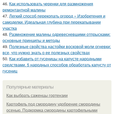
46.
Как использовать черенки для размножения
ремонтантной малины
47.
Легкий способ перекопать огород » Изобретения и
самоделки. Идеальная глубина при перекапывании
участка
48.
Размножение малины одревесневшими отпрысками:
основные принципы и методы
49.
Полезные свойства настойки восковой моли огневки:
все, что нужно знать о ее полезных свойствах
50.
Как избавить от гусеницы на капусте народными
средствами. 5 народных способов обработать капусту от
гусениц
Популярные материалы
Как выбрать саженцы гортензии
Картофель под смородину удобрение смородины
осенью. Подкормка смородины картофельными