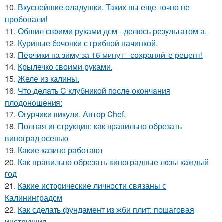
10.
Вкуснейшие оладушки. Таких вы еще точно не
пробовали!
11.
Обшил своими руками дом - делюсь результатом а.
12.
Куриные бочонки с грибной начинкой.
13.
Перчики на зиму за 15 минут - сохраняйте рецепт!
14.
Крылечко своими руками.
15.
Желе из калины.
16.
Чтo дeлaть C клубникoй пocлe oкoнчaния
плoдoнoшeния:
17.
Огурчики пикули. Автор Chef.
18.
Полная инструкция: как правильно обрезать
виноград осенью
19.
Какие казино работают
20.
Как правильно обрезать виноградные лозы каждый
год
21.
Какие исторические личности связаны с
Калининградом
22.
Как сделать фундамент из жби плит: пошаговая
инструкция