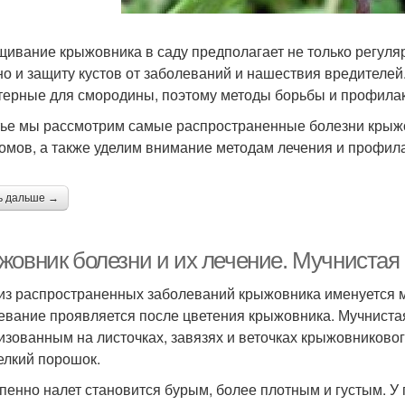
ивание крыжовника в саду предполагает не только регуляр
 но и защиту кустов от заболеваний и нашествия вредителе
терные для смородины, поэтому методы борьбы и профилакт
тье мы рассмотрим самые распространенные болезни крыжо
омов, а также уделим внимание методам лечения и профила
ь дальше →
жовник болезни и их лечение. Мучнистая
из распространенных заболеваний крыжовника именуется м
евание проявляется после цветения крыжовника. Мучниста
изованным на листочках, завязях и веточках крыжовникового
елкий порошок.
пенно налет становится бурым, более плотным и густым. У