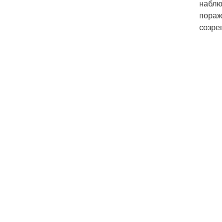
наблю
пораж
созре