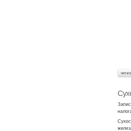
читат
Сухо
Запис
налог
Сухос
желез