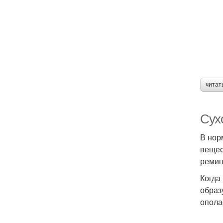
читат
Сухо
В нор
вещес
ремин
Когда
образ
опола