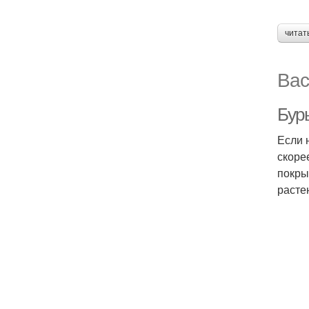
читат
Вас
Бур
Если 
скоре
покры
расте