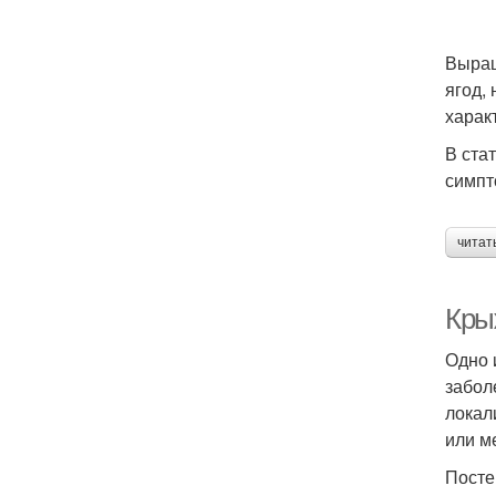
Выращ
ягод,
харак
В ста
симпт
читат
Кры
Одно 
забол
локал
или м
Посте