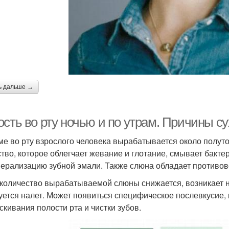
ь дальше →
сть во рту ночью и по утрам. Причины су
ме во рту взрослого человека вырабатывается около полу
тво, которое облегчает жевание и глотание, смывает бакте
ерализацию зубной эмали. Также слюна обладает противо
 количество вырабатываемой слюны снижается, возникает 
уется налет. Может появиться специфическое послевкусие, 
скивания полости рта и чистки зубов.