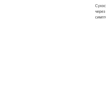
Сухос
через
симпт