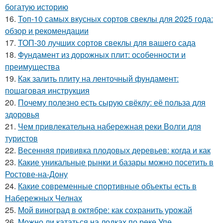
богатую историю
16.
Топ-10 самых вкусных сортов свеклы для 2025 года:
обзор и рекомендации
17.
ТОП-30 лучших сортов свеклы для вашего сада
18.
Фундамент из дорожных плит: особенности и
преимущества
19.
Как залить плиту на ленточный фундамент:
пошаговая инструкция
20.
Почему полезно есть сырую свёклу: её польза для
здоровья
21.
Чем привлекательна набережная реки Волги для
туристов
22.
Весенняя прививка плодовых деревьев: когда и как
23.
Какие уникальные рынки и базары можно посетить в
Ростове-на-Дону
24.
Какие современные спортивные объекты есть в
Набережных Челнах
25.
Мой виноград в октябре: как сохранить урожай
26.
Можно ли кататься на лодках по реке Упе