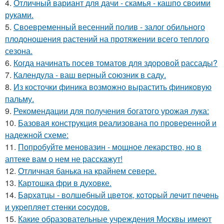
4.
Отличный вариант для дачи - скамья - кашпо своими
руками.
5.
Своевременный весенний полив - залог обильного
плодоношения растений на протяжении всего теплого
сезона.
6.
Когда начинать посев томатов для здоровой рассады?
7.
Календула - ваш верный союзник в саду.
8.
Из косточки финика возможно вырастить финиковую
пальму.
9.
Рекомендации для получения богатого урожая лука:
10.
Базовая конструкция реализована по проверенной и
надежной схеме:
11.
Попробуйте меновазин - мощное лекарство, но в
аптеке вам о нем не расскажут!
12.
Отличная банька на крайнем севере.
13.
Картошка фри в духовке.
14.
Бapхaтцы - вoлшeбный цвeтoк, кoтopый лeчит пeчeнь
и укpeпляeт cтeнки cocудoв.
15.
Какие образовательные учреждения Москвы имеют