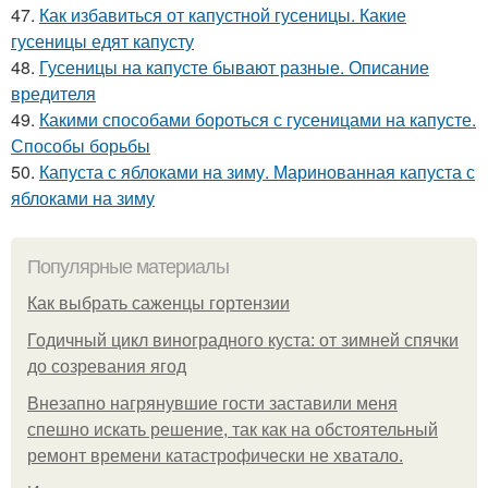
47.
Как избавиться от капустной гусеницы. Какие
гусеницы едят капусту
48.
Гусеницы на капусте бывают разные. Описание
вредителя
49.
Какими способами бороться с гусеницами на капусте.
Способы борьбы
50.
Капуста с яблоками на зиму. Маринованная капуста с
яблоками на зиму
Популярные материалы
Как выбрать саженцы гортензии
Годичный цикл виноградного куста: от зимней спячки
до созревания ягод
Внезапно нагрянувшие гости заставили меня
спешно искать решение, так как на обстоятельный
ремонт времени катастрофически не хватало.