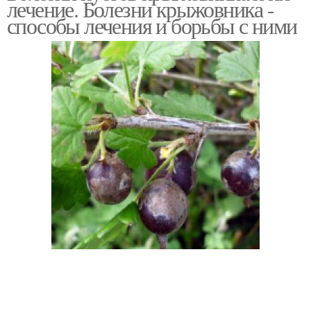
лечение. Болезни крыжовника -
крыжовника
способы лечения и борьбы с ними