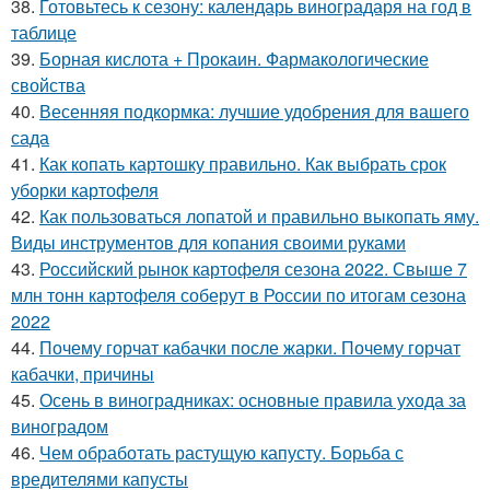
38.
Готовьтесь к сезону: календарь виноградаря на год в
таблице
39.
Борная кислота + Прокаин. Фармакологические
свойства
40.
Весенняя подкормка: лучшие удобрения для вашего
сада
41.
Как копать картошку правильно. Как выбрать срок
уборки картофеля
42.
Как пользоваться лопатой и правильно выкопать яму.
Виды инструментов для копания своими руками
43.
Российский рынок картофеля сезона 2022. Свыше 7
млн тонн картофеля соберут в России по итогам сезона
2022
44.
Почему горчат кабачки после жарки. Почему горчат
кабачки, причины
45.
Осень в виноградниках: основные правила ухода за
виноградом
46.
Чем обработать растущую капусту. Борьба с
вредителями капусты