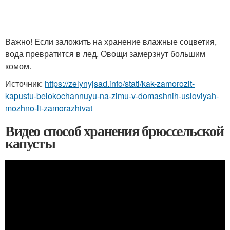
Важно! Если заложить на хранение влажные соцветия,
вода превратится в лед. Овощи замерзнут большим
комом.
Источник:
https://zelynyjsad.info/stati/kak-zamorozit-
kapustu-belokochannuyu-na-zimu-v-domashnih-usloviyah-
mozhno-li-zamorazhivat
Видео способ хранения брюссельской
капусты