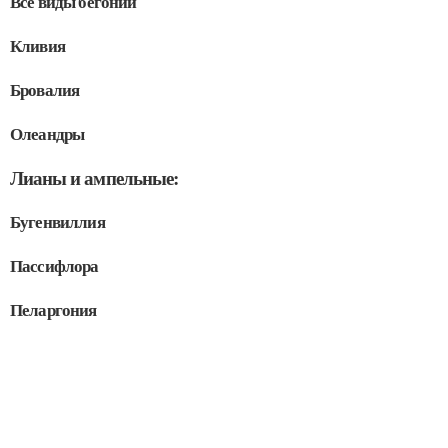
Все виды бегоний
Кливия
Бровалия
Олеандры
Лианы и ампельные:
Бугенвиллия
Пассифлора
Пеларгония