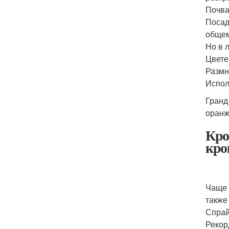
Почва
Посад
общем
Но в 
Цвете
Размн
Испол
Гранд
оранж
Кро
кро
Чаще 
также
Спрай
Рекор