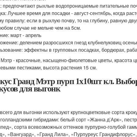
: предпочитают рыхлые водопроницаемые питательные по
ка: Лучшее время для посадки - август-сентябрь, когда рас
у правилу: если в рыхлую почву, то на глубину, равную дву
любом случае не мельче чем на 5см.
ние: март - апрель
ожение: делением разросшихся гнезд клубнелуковиц осень
ьзование: эффектны в групповых посадках, бордюрах, рабат
 Мэтр - красочные, насыщено-фиолетовые цветы, красота ц
евыми пестиками, высота растения 15 см.
кус Гранд Мэтр пурп 1х10шт кл. Выбо
кусов для выгонк
всего для выгонки используют крупноцветковые сорта кроку
 голландскими гибридами: белый сорт «Жанна д’Арк», пест
пед», сорта всевозможных оттенков пурпурно-голубой гам
д», «Вангуард», «Гранд Лила», «Пурпуреус Грандифлорус»,