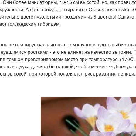
. Они более миниатюрны, 10-15 см высотой, но, как правило
окружности. А сорт крокуса анкирского ( Crocus ansirensis)
вительно цветет «золотыми гроздями» из 5 цветков! Однако 
ают голландским гибридам.
аньше планируемая выгонка, тем крупнее нужно выбирать 
нувшимися ростками - это не влияет на качество выгонки.
т в темном проветриваемом месте при температуре +17
0
C,
ость воздуха должна быть такой, чтобы мелкие клубнелуко
ом высокой, при которой появляется риск развития пеницил