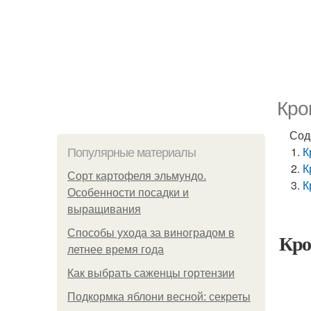
Кро
Сод
К
Популярные материалы
К
Сорт картофеля эльмундо.
К
Особенности посадки и
выращивания
Способы ухода за виноградом в
Кро
летнее время года
Как выбрать саженцы гортензии
Подкормка яблони весной: секреты