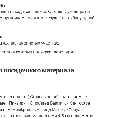
чвы.
тения находятся в покое. Сажают луковицы по
м луковицам, если в тяжелую - на глубину одной.
ю.
ках, на каменистых участках.
ветения которых подчеркивается ярко-
р посадочного материала
са весеннего ( Crocus vernus) , называемые
рые «Пиквик», «Страйпед Бьюти», «Кинг оф зе
мы «Ремембранс», «Гранд Мэтр», «Флауэр
 с выразительными цветками 4-5 см в диаметре.