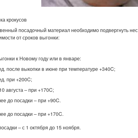
ка крокусов
венный посадочный материал необходимо подвергнуть неск
имости от сроков выгонки:
ыгонки к Новому году или в январе:
ед. после выкопки в июне при температуре +34
0
C;
ед. при +20
0
C;
10 августа – при +17
0
C;
ее до посадки – при +9
0
C.
ее до посадки – при +17
0
C.
посадки – с 1 октября до 15 ноября.