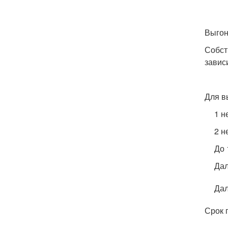
Выгон
Собст
завис
Для в
1 н
2 н
До 
Дал
Дал
Срок 