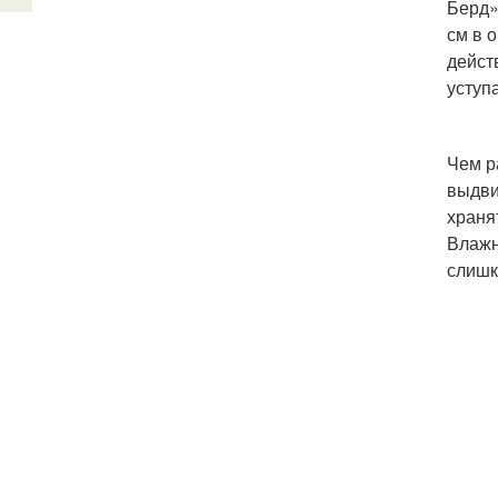
Берд»
см в 
дейст
уступ
Чем р
выдви
храня
Влажн
слишк