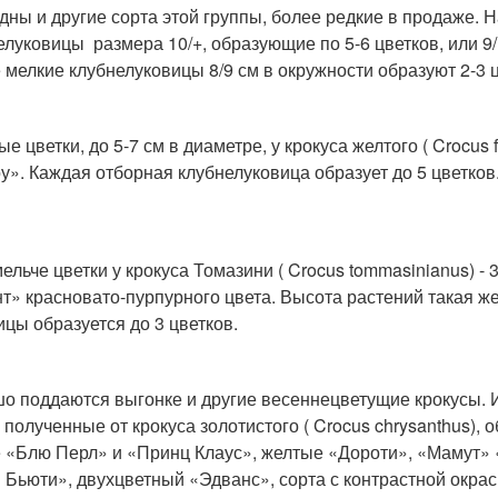
дны и другие сорта этой группы, более редкие в продаже.
елуковицы размера 10/+, образующие по 5-6 цветков, или 9/
 мелкие клубнелуковицы 8/9 см в окружности образуют 2-3 ц
ые цветки, до 5-7 см в диаметре, у крокуса желтого ( Crocus
у». Каждая отборная клубнелуковица образует до 5 цветков
мельче цветки у крокуса Томазини ( Crocus tommasinianus) -
т» красновато-пурпурного цвета. Высота растений такая же, 
ицы образуется до 3 цветков.
о поддаются выгонке и другие весеннецветущие крокусы. И
, полученные от крокуса золотистого ( Crocus chrysanthus),
 «Блю Перл» и «Принц Клаус», желтые «Дороти», «Мамут» 
 Бьюти», двухцветный «Эдванс», сорта с контрастной окра