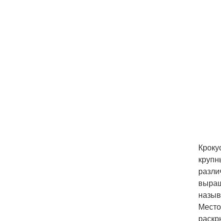
Кроку
крупн
разли
выращ
назыв
Место
раскр