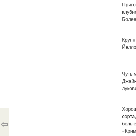
Приго
клубн
Более
Крупн
Йелло
Чуть 
Джайн
луков
Хорош
сорта
⇦
белые
«Крим