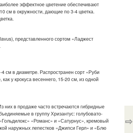
 Наиболее эффектное цветение обеспечивают
10 см в окружности, дающие по 3-4 цветка.
ветка.
 flavus), представленного сортом «Ладжест
.
 3-4 см в диаметре. Распространен сорт «Руби
как у крокуса весеннего, 15-20 см, из одной
з них в продаже часто встречаются гибридные
 объединяемые в группу Хризантус: голубовато-
⇨
«Гольдилокс» «Романс» и «Сатурнус», кремовый
ской наружных лепестков «Джипси Герл» и «Блю