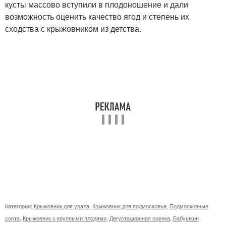
кусты массово вступили в плодоношение и дали
возможность оценить качество ягод и степень их
сходства с крыжовником из детства.
Категории:
Крыжовник для урала
,
Крыжовник для подмосковья
,
Подмосковные
сорта
,
Крыжовник с крупными плодами
,
Дегустационная оценка
,
Бабушкин