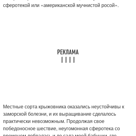
сферотекой или «американской мучнистой росой».
Местные сорта крыжовника оказались неустойчивы к
заморской болезни, и их выращивание сделалось
практически невозможным. Продолжая свое
победоносное шествие, неугомонная сферотека со
временем добралась и до сада моей бабушки, где