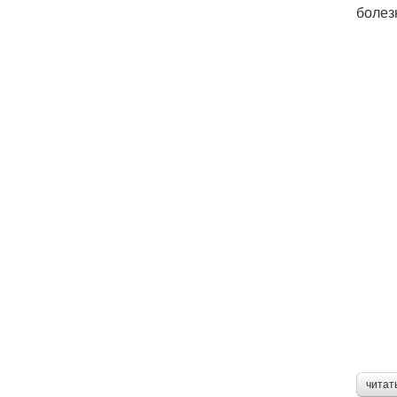
болез
читат