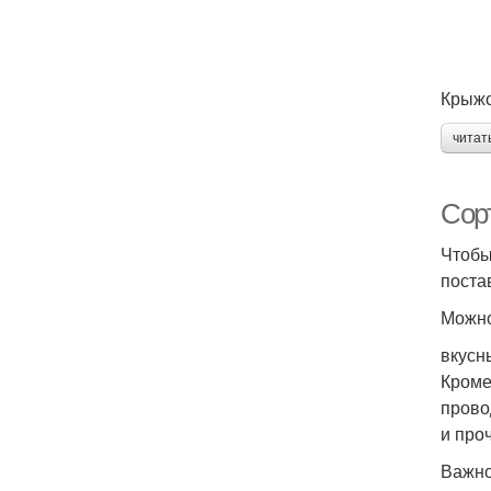
Крыжо
читат
Сор
Чтобы
поста
Можно
вкусн
Кроме
прово
и про
Важно