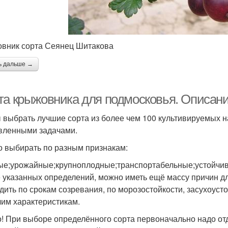
вник сорта Сеянец Шитакова
ь дальше →
та крыжовника для подмосковья. Описани
 выбрать лучшие сорта из более чем 100 культивируемых н
вленными задачами.
 выбирать по разным признакам:
ые;урожайные;крупноплодные;транспортабельные;устойчи
 указанных определений, можно иметь ещё массу причин д
дить по срокам созревания, по морозостойкости, засухоуст
чим характеристикам.
! При выборе определённого сорта первоначально надо от