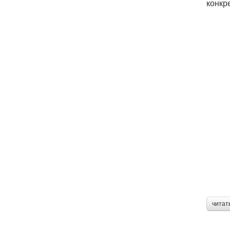
конкр
читат