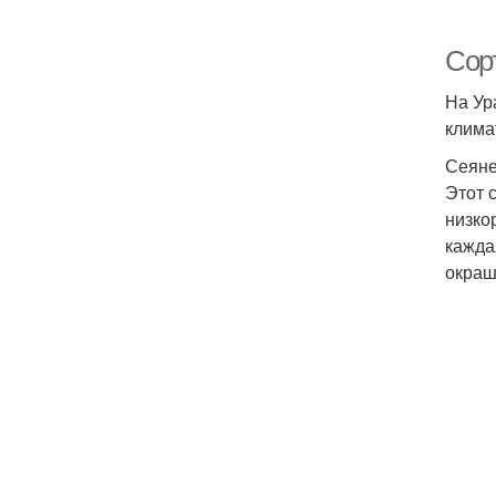
Сор
На Ур
клима
Сеяне
Этот 
низко
кажда
окраш