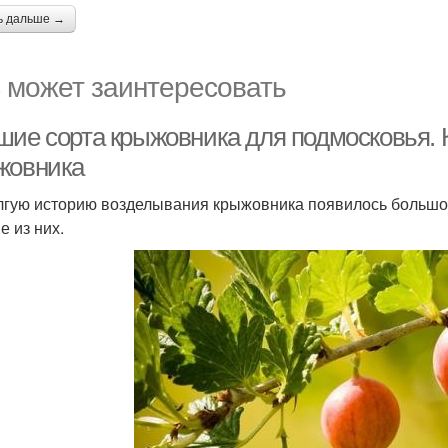
ь дальше →
 может заинтересовать
шие сорта крыжовника для подмосковья. 
жовника
лгую историю возделывания крыжовника появилось большое
е из них.