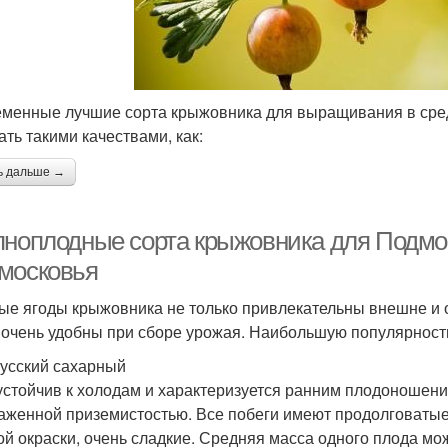
менные лучшие сорта крыжовника для выращивания в сре
ать такими качествами, как:
ь дальше →
пноплодные сорта крыжовника для Подмо
московья
ые ягоды крыжовника не только привлекательны внешне и 
 очень удобны при сборе урожая. Наибольшую популярност
усский сахарный
устойчив к холодам и характеризуется ранним плодоношен
аженной приземистостью. Все побеги имеют продолговатые
ой окраски, очень сладкие. Средняя масса одного плода мо