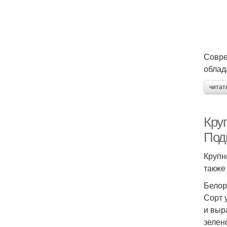
Совре
облад
читат
Кру
Под
Крупн
также
Белор
Сорт 
и выр
зелен