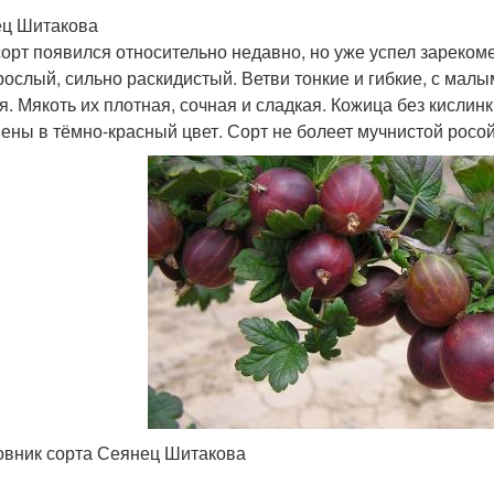
ц Шитакова
сорт появился относительно недавно, но уже успел зареком
рослый, сильно раскидистый. Ветви тонкие и гибкие, с малы
я. Мякоть их плотная, сочная и сладкая. Кожица без кислин
ены в тёмно-красный цвет. Сорт не болеет мучнистой росой
вник сорта Сеянец Шитакова