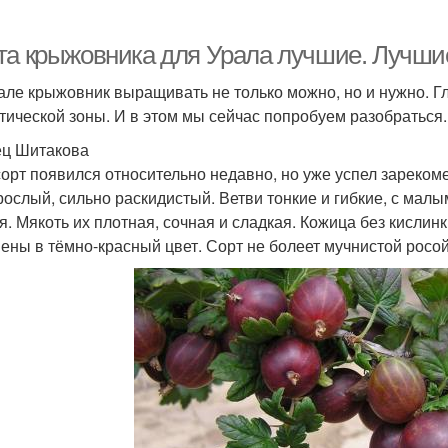
та крыжовника для Урала лучшие. Лучши
але крыжовник выращивать не только можно, но и нужно. Гла
тической зоны. И в этом мы сейчас попробуем разобраться.
ц Шитакова
сорт появился относительно недавно, но уже успел зареком
рослый, сильно раскидистый. Ветви тонкие и гибкие, с малы
я. Мякоть их плотная, сочная и сладкая. Кожица без кислин
ены в тёмно-красный цвет. Сорт не болеет мучнистой росой