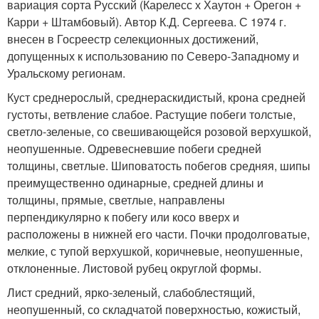
вариация сорта Русский (Карелесс х Хаутон + Орегон +
Карри + Штамбовый). Автор К.Д. Сергеева. С 1974 г.
внесен в Госреестр селекционных достижений,
допущенных к использованию по Северо-Западному и
Уральскому регионам.
Куст среднерослый, среднераскидистый, крона средней
густоты, ветвление слабое. Растущие побеги толстые,
светло-зеленые, со свешивающейся розовой верхушкой,
неопушенные. Одревесневшие побеги средней
толщины, светлые. Шиповатость побегов средняя, шипы
преимущественно одинарные, средней длины и
толщины, прямые, светлые, направлены
перпендикулярно к побегу или косо вверх и
расположены в нижней его части. Почки продолговатые,
мелкие, с тупой верхушкой, коричневые, неопушенные,
отклоненные. Листовой рубец округлой формы.
Лист средний, ярко-зеленый, слабоблестящий,
неопушенный, со складчатой поверхностью, кожистый,