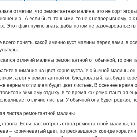
ачала отметим, что ремонтантная малина, это не сорт ягоды
ношению . А если быть точными, то не к непрерывному, а к 
ах. Этот факт нужно знать, дабы потом не разочароваться в 
 всего понять, какой именно куст малины перед вами, в ос
культуры.
асается отличий малины ремонтантной от обычной, то они т
атите внимание на цвет корня куста. У обычной малины о
енком, а вот у ремонтантной он бледноватый, как будто кор
же верным отличием будет цвет листьев. В осеннее время 
отовится к зимнему отдыху, в то время как ремонтантная е
словливает отличие листвы. У обычной она будет редкая, по
ая листва ремонтантной малины
 ствола. Если рассмотреть ствол ремонтантной малины, то 
ева – коричневатый цвет, потрескавшаяся кое-где кора или 