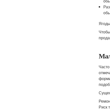
обы
Раз
обы
Ягод
Чтобы
прода
Мал
Часто
отмеч
форми
подоб
Сущес
Ремон
Риск 