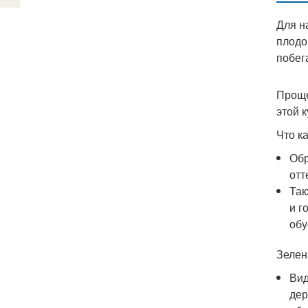
Для н
плодо
побег
Проще
этой 
Что к
Обр
отт
Так
и г
обу
Зелен
Вид
дер