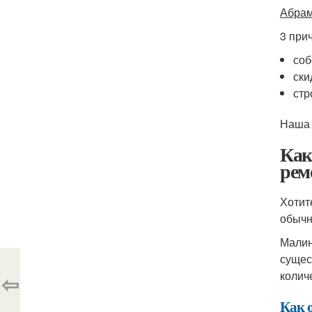
Абра
3 при
соб
ски
стр
Наша 
Как
рем
Хотит
обычн
Малин
сущес
колич
⇦
Как 