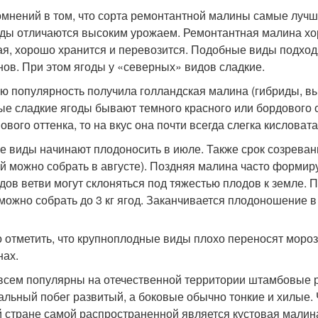
омнений в том, что сорта ремонтантной малины самые лучши
ды отличаются высоким урожаем. Ремонтантная малина х
ая, хорошо хранится и перевозится. Подобные виды подход
нов. При этом ягоды у «северных» видов сладкие.
ю популярность получила голландская малина (гибриды, в
ые сладкие ягоды бывают темного красного или бордового о
вого оттенка, то на вкус она почти всегда слегка кисловата
е виды начинают плодоносить в июле. Также срок созреван
й можно собрать в августе). Поздняя малина часто формир
дов ветви могут склоняться под тяжестью плодов к земле.
 можно собрать до 3 кг ягод. Заканчивается плодоношение в
 отметить, что крупноплодные виды плохо переносят мороз
нах.
всем популярны на отечественной территории штамбовые р
альный побег развитый, а боковые обычно тонкие и хилые. 
 стране самой распространенной является кустовая малин