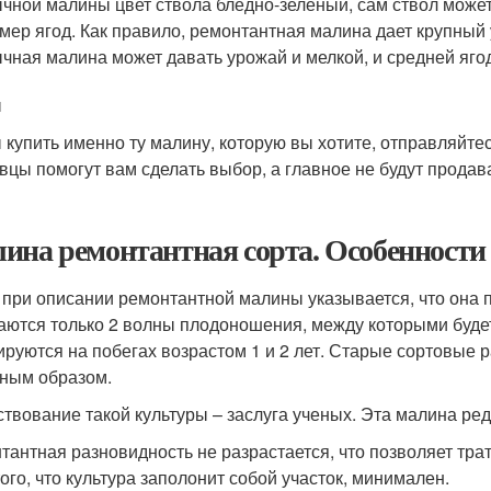
чной малины цвет ствола бледно-зеленый, сам ствол может
мер ягод. Как правило, ремонтантная малина дает крупный 
чная малина может давать урожай и мелкой, и средней яго
ы
 купить именно ту малину, которую вы хотите, отправляйте
вцы помогут вам сделать выбор, а главное не будут прода
ина ремонтантная сорта. Особенности
 при описании ремонтантной малины указывается, что она 
аются только 2 волны плодоношения, между которыми буде
руются на побегах возрастом 1 и 2 лет. Старые сортовые
ным образом.
твование такой культуры – заслуга ученых. Эта малина редко
тантная разновидность не разрастается, что позволяет тра
того, что культура заполонит собой участок, минимален.