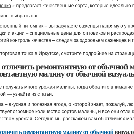
менко
» предлагает качественные сорта, которые идеально п
чины выбрать нас:
ственный питомник – вы закупаете саженцы напрямую у про
дки и акции – специальные цены для оптовиков и распрода
огий контроль качества – следим за здоровьем саженцев и
торговая точка в Иркутске, смотрите подробнее на страни
 отличить ремонтантную от обычной 
онтантную малину от обычной визуаль
е получать много урожая малины, тогда обратите внимание 
ой — узнайте из статьи.
а – вкусная и полезная ягода, о которой знает, пожалуй, л
твует огромное количество сортов малины, и все они отли
еством урожая. Сегодня мы расскажем вам об отличиях ма
отличить ремонтантную малину от обычной
визуаль