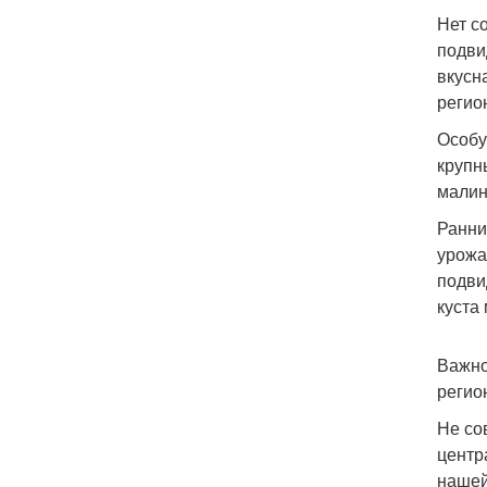
Нет с
подви
вкусн
регио
Особу
крупн
малино
Ранни
урожа
подви
куста
Важно
регио
Не со
центр
нашей