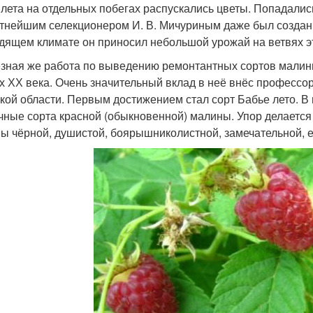
 лета на отдельных побегах распускались цветы. Попадались
тнейшим селекционером И. В. Мичуриным даже был создан 
дящем климате он приносил небольшой урожай на ветвях эт
зная же работа по выведению ремонтантных сортов малины
ах ХХ века. Очень значительный вклад в неё внёс профессор
кой области. Первым достижением стал сорт Бабье лето. В
чные сорта красной (обыкновенной) малины. Упор делаетс
ы чёрной, душистой, боярышниколистной, замечательной, е