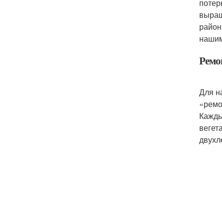
потер
выращ
район
нашим
Ремо
Для н
«ремо
Кажды
вегет
двухл