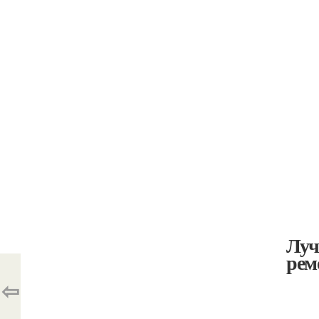
Луч
рем
⇦