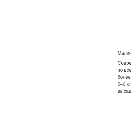
Малин
Совре
по все
более
5–6 к
высад