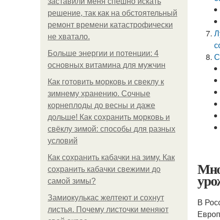
заставили меня спешно искать
решение, так как на обстоятельный
ремонт времени катастрофически
Л
не хватало.
с
Больше энергии и потенции: 4
С
основных витамина для мужчин
Как готовить морковь и свеклу к
зимнему хранению. Сочные
корнеплоды до весны и даже
дольше! Как сохранить морковь и
свёклу зимой: способы для разных
условий
Как сохранить кабачки на зиму. Как
Мно
сохранить кабачки свежими до
уро
самой зимы?
Замиокулькас желтеют и сохнут
В Рос
листья. Почему листочки меняют
Европ