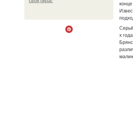
свой окрас
конце
Извес
подхо
Серьё
х год
Брянс
разли
малин