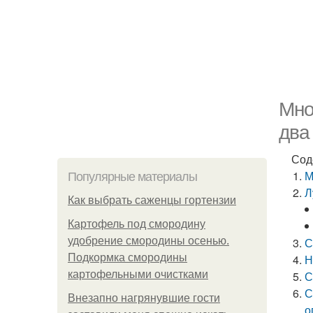
Мно
два
Сод
М
Популярные материалы
Л
Как выбрать саженцы гортензии
Картофель под смородину
удобрение смородины осенью.
С
Подкормка смородины
Н
картофельными очистками
С
С
Внезапно нагрянувшие гости
о