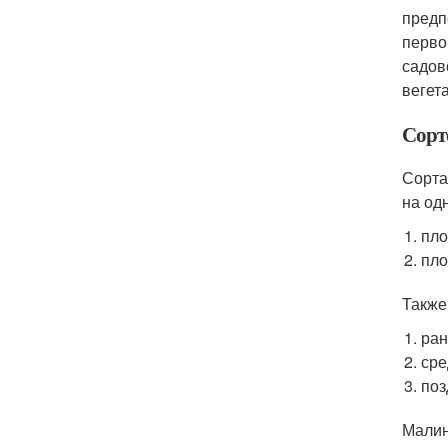
предп
перво
садов
вегет
Сорт
Сорта
на од
пло
пло
Также
ран
сре
поз
Малин