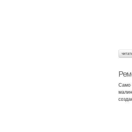
читат
Рем
Само 
малин
созда