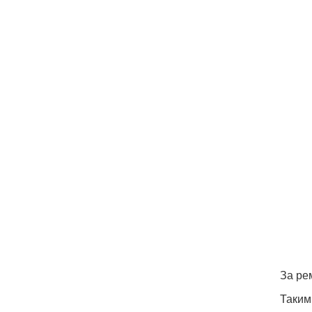
За ре
Таким