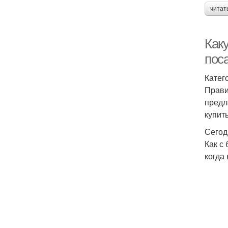
читат
Как
пос
Катего
Прави
предл
купит
Сегод
Как с
когда