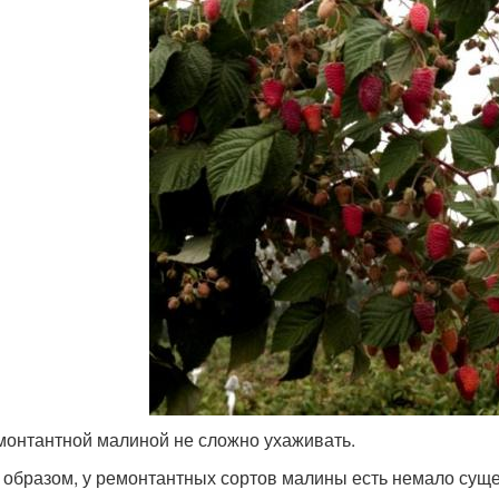
монтантной малиной не сложно ухаживать.
 образом, у ремонтантных сортов малины есть немало су