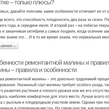
стке – только плюсы?
рвых, давайте поясним, какие особенности отличают ее от
е всего, это способность плодоносить два раза за сезон. П
ого года, в середине июля. И второй раз – на побегах текущ
в и заканчивая октябрем у самых поздних, когда осенние зам
уже знаем это… И в то же время знаем, что нормальная июл
ь дальше →
бенности ремонтантной малины и правил
ины – правила и особенности
ка ремонтантной малины – это довольно трудоемкий процес
рования. Указанный сорт малины требует особого ухода, та
го развития растения и плохого урожая или же его отсутст
рать наиболее комфортное для этого место. Лучше всего о
ка с рыхлым и плодородным участком земли. Однако при по
ненные и отделенным местах. На таком участке, как правил