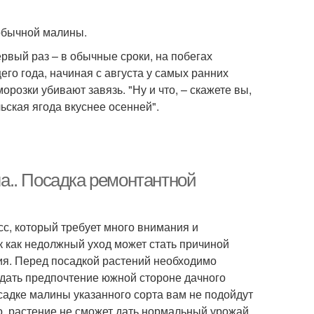
 обычной малины.
ервый раз – в обычные сроки, на побегах
его года, начиная с августа у самых ранних
орозки убивают завязь. "Ну и что, – скажете вы,
ьская ягода вкуснее осенней".
а.. Посадка ремонтантной
с, который требует много внимания и
к как недолжный уход может стать причиной
вия. Перед посадкой растений необходимо
тдать предпочтение южной стороне дачного
садке малины указанного сорта вам не подойдут
о, растение не сможет дать нормальный урожай.