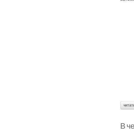
читат
В ч