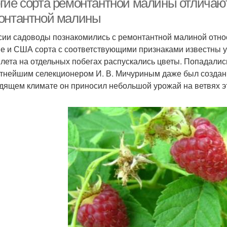
гие сорта ремонтантной малины отличают
онтантной малины
сии садоводы познакомились с ремонтантной малиной относи
е и США сорта с соответствующими признаками известны уж
 лета на отдельных побегах распускались цветы. Попадались
тнейшим селекционером И. В. Мичуриным даже был создан 
дящем климате он приносил небольшой урожай на ветвях эт