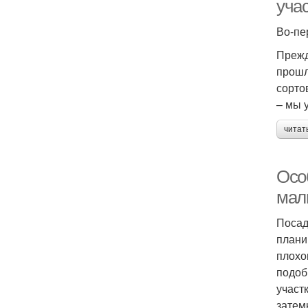
уча
Во-пе
Прежд
прошл
сорто
– мы 
читат
Осо
мал
Посад
плани
плохо
подоб
участ
затем