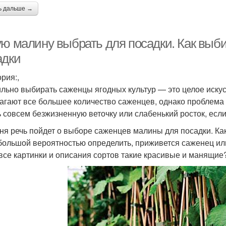
ь дальше →
ую малину выбрать для посадки. Как выб
адки
рия:,
льно выбирать саженцы ягодных культур — это целое искус
агают все большее количество саженцев, однако проблема и
ь совсем безжизненную веточку или слабенький росток, если 
ня речь пойдет о выборе саженцев малины для посадки. Как
 большой вероятностью определить, приживется саженец или
 все картинки и описания сортов такие красивые и манящие