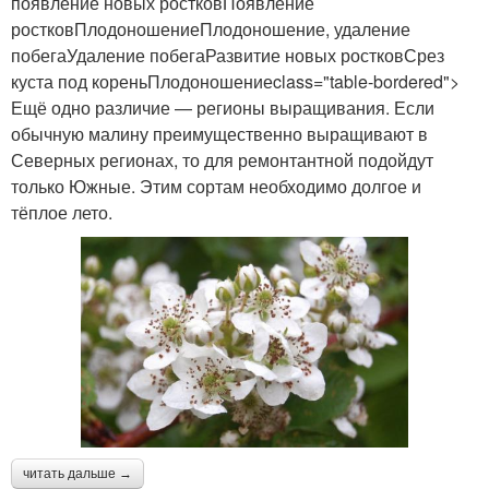
появление новых ростковПоявление
ростковПлодоношениеПлодоношение, удаление
побегаУдаление побегаРазвитие новых ростковСрез
куста под кореньПлодоношениеclass="table-bordered">
Ещё одно различие — регионы выращивания. Если
обычную малину преимущественно выращивают в
Северных регионах, то для ремонтантной подойдут
только Южные. Этим сортам необходимо долгое и
тёплое лето.
читать дальше →