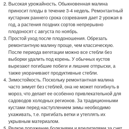
Высокая урожайность. Обыкновенная малина
приносит плоды в течение 3-4 недель. Ремонтантный
кустарник раннего срока созревания дает 2 урожая в
год, а растения поздних сортов непрерывно
плодоносят с августа по ноябрь.
Простой уход после плодоношения. Обрезать
ремонтантную малину проще, чем классическую.
После периода вегетации можно все стебли без
выборки удалить под корень. У обычных кустов
вырезают погибшие побеги и лишние отпрыски, а
также укорачивают продуктивные стебли.
Зимостойкость. Поскольку ремонтантная малина
часто зимует без стеблей, она не может погибнуть в
мороз, что делает ее особенно привлекательной для
садоводов холодных регионов. За традиционными
кустами перед наступлением зимы необходимо
ухаживать, т.е. пригибать ветки и утеплять их
укрывным материалом.
Редкое поражение болезнями и вредителями за счет