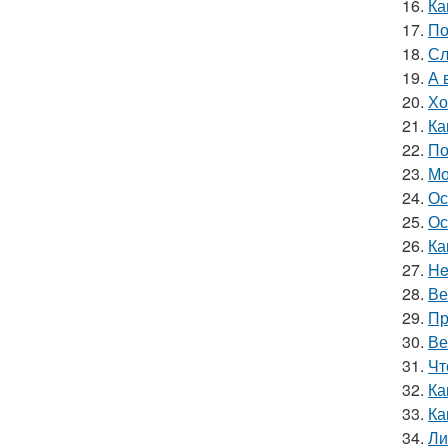
16.
Ка
17.
По
18.
Сл
19.
А 
20.
Хо
21.
Ка
22.
По
23.
Мо
24.
Ос
25.
Ос
26.
Ка
27.
He
28.
Ве
29.
Пр
30.
Ве
31.
Чт
32.
Ка
33.
Ка
34.
Ли