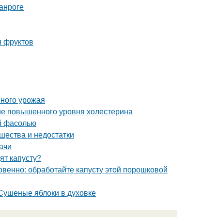
анроге
я фруктов
шного урожая
ние повышенного уровня холестерина
ой фасолью
ества и недостатки
ачи
ят капусту?
овенно: обработайте капусту этой порошковой
 Сушеные яблоки в духовке