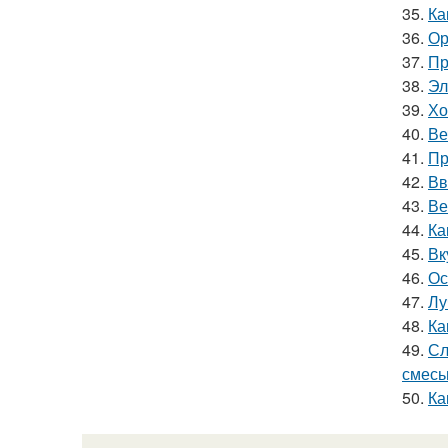
35.
Ка
36.
Ор
37.
Пр
38.
Эл
39.
Хо
40.
Ве
41.
Пр
42.
Вв
43.
Ве
44.
Ка
45.
Вк
46.
Ос
47.
Лу
48.
Ка
49.
Сл
смес
50.
Ка