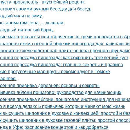
пуста провансаль - вкуснейший рецепт.
строил своими руками беседку для бесед.
адкий чили на зиму.
вы ароматом сена … дышали.
лодный литовский борщ.
кие мастер-классы или творческие встречи проводятся в А
шаговая схема осенней обрезки винограда для начинающи
нолитная железобетонная плита: основа прочного фундам
енняя пересадка винограда: как сохранить трехлетний куст
енняя пересадка винограда: главные секреты и правила
кие прогулочные маршруты рекомендуют в Томске
adlines:
сенняя прививка деревьев: основы и секреты
ививка яблони пошагово: руководство для начинающих
сенняя прививка яблони: пошаговая инструкция для начи
о я всегда делаю: 5 привычек, которые меняют мою жизнь
к высушить шиповник в духовке с конвекцией: простой и б
к сушить шиповник в духовке газовой плиты: простой спос
нда в Уфе: расписание концертов и как добраться