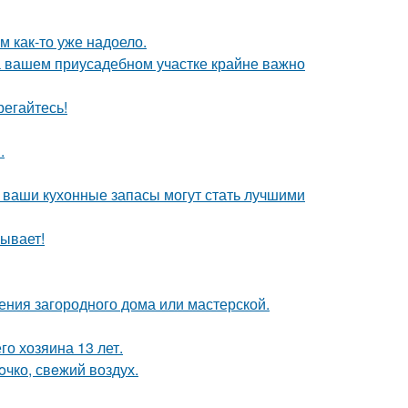
ям как-то уже надоело.
а вашем приусадебном участке крайне важно
егайтесь!
.
- ваши кухонные запасы могут стать лучшими
ывает!
ения загородного дома или мастерской.
го хозяина 13 лет.
oчко, свeжий воздух.