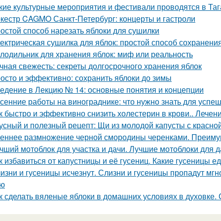
кие культурные мероприятия и фестивали проводятся в Таг
кестр CAGMO Санкт-Петербург: концерты и гастроли
остой способ нарезать яблоки для сушилки
ектрическая сушилка для яблок: простой способ сохранени
лодильник для хранения яблок: миф или реальность
чная свежесть: секреты долгосрочного хранения яблок
осто и эффективно: сохранить яблоки до зимы
едение в Лекцию № 14: основные понятия и концепции
сенние работы на винограднике: что нужно знать для успе
к быстро и эффективно снизить холестерин в крови.. Лече
усный и полезный рецепт: Щи из молодой капусты с красн
еннее размножение черной смородины черенками. Преимущ
чший мотоблок для участка и дачи. Лучшие мотоблоки для д
к избавиться от капустницы и её гусениц. Какие гусеницы ед
изни и гусеницы исчезнут. Слизни и гусеницы пропадут мгн
ью
к сделать вяленые яблоки в домашних условиях в духовке.