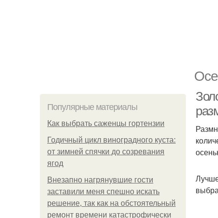
Осе
Зол
Популярные материалы
раз
Как выбрать саженцы гортензии
Размн
колич
Годичный цикл виноградного куста:
осень
от зимней спячки до созревания
ягод
Лучше
Внезапно нагрянувшие гости
выбра
заставили меня спешно искать
решение, так как на обстоятельный
ремонт времени катастрофически