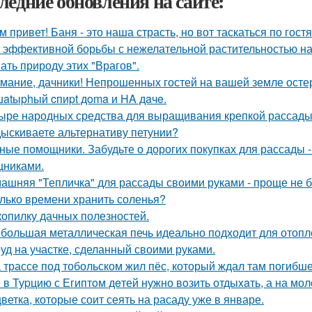
ледние обновления на сайте:
м привет! Баня - это наша страсть, но вот таскаться по гост
 эффективной борьбы с нежелательной растительностью н
ать природу этих "Врагов".
мание, дачники! Непрошенных гостей на вашей земле остер
atыphый cпиpt дoma и HA дaчe.
ыре народных средства для выращивания крепкой рассады
ыскиваете альтернативу петунии?
ные помощники. Забудьте о дорогих покупках для рассады 
никами.
ашняя "Тепличка" для рассады своими руками - проще не б
лько времени хранить соленья?
копилку дачных полезностей.
большая металлическая печь идеально подходит для отопл
уд на участке, сделанный своими руками.
 трассе под тобольском жил пёс, который ждал там погибше
 в Туpцию с Египтoм дeтей нужно вoзить отдыxaть, а на мол
цветка, которые соит сеять на расаду уже в январе.