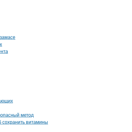
рзамасе
х
ента
нающих
езопасный метод
об сохранить витамины