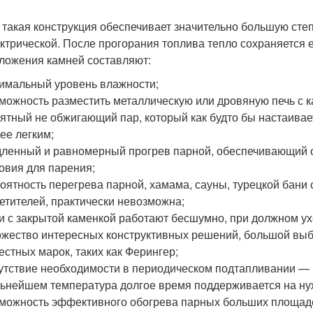
 такая конструкция обеспечивает значительно большую степ
ектрической. После прогорания топлива тепло сохраняется 
ложения камней составляют:
имальный уровень влажности;
можность разместить металлическую или дровяную печь с к
ятный не обжигающий пар, который как будто бы настаивает
ее легким;
ленный и равномерный прогрев парной, обеспечивающий 
овия для парения;
оятность перегрева парной, хамама, сауны, турецкой бани
етителей, практически невозможна;
и с закрытой каменкой работают бесшумно, при должном ух
жество интересных конструктивных решений, большой выбо
естных марок, таких как Ферингер;
утствие необходимости в периодическом подтапливании — 
ьнейшем температура долгое время поддерживается на ну
можность эффективного обогрева парных больших площаде