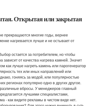
ытая. Открытая или закрытая
не прекращаются многие годы, вернее
аменке нагревается лучше и не остывает от
Выбор остается за потребителем, но чтобы
 зависит от качества нагрева камней. Значит
 том как лучше нагреть камень или парогенератор
улярность тех или иных направлений или
днако, гоняясь за модой, или популярностью
них регионах популярно одно в других другое.
, различные вбросы. У менеджеров главный
, предлагается лучшими специалистами,
а - как видите рекламы в чистом виде нет.
оборудования? Для этого нужно вникнуть в суть