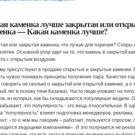
ая каменка лучше закрытая или откр
енка — Какая каменка лучше?
тая или закрытая каменка, что лучше для парения? Споры 
илетия. Основной упор идет на то, что камень в закрытой к
кта с открытым воздухом.
му присутствуют в продаже открытые и закрытые каменки. 
ть нужно понимать принципы получения пара. Качество пара
 говорить не сколько о закрытой или открытой каменке, а о
рый лег в основу печи Казачка). Часто люди уповают на поп
ов, из которых, как бы складываются популярные модели. О
забывают, что популярность - это вещь относительная. В од
а "популярность" влияет подготовка менеджеров, реклама
ент: «то о чем мы говорим – работает, пользуется спросом
водится ведущими компаниями». И это получается не реклам
мое главное, что есть тогда в принцип правильного выбора 