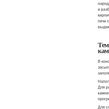
народ
и раз
кирпи
печи 
выдаю
Тем
кам
В кон
засып
запол
Напол
Для р
камни
прогр
Для с