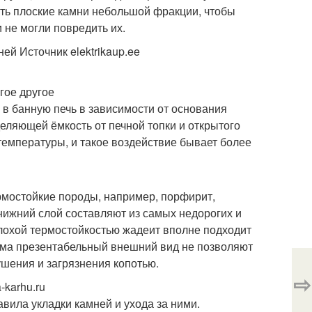
ать плоские камни небольшой фракции, чтобы
не могли повредить их.
ей Источник elektrikaup.ee
гое другое
и в банную печь в зависимости от основания
еляющей ёмкость от печной топки и открытого
 температуры, и такое воздействие бывает более
мостойкие породы, например, порфирит,
о нижний слой составляют из самых недорогих и
охой термостойкостью жадеит вполне подходит
сьма презентабельный внешний вид не позволяют
ушения и загрязнения копотью.
⇨
-karhu.ru
вила укладки камней и ухода за ними.