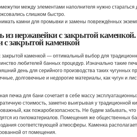
межутки между элементами наполнителя нужно стараться д
оксовались слишком быстро.
имать камни для промывки и замены повреждённых экземпл
ь из нержавейки с закрытой каменкой.
и с закрытой каменкой
с закрытой каменкой — оптимальный выбор для традиционно
инство любителей банных процедур. Изначально такие печи
няшний день для серийного производства таких чугунных п
ичные, долговечные и недорогие материалы, как чугун и л
ная печка для бани сочетает в себе массу эксплуатационны
ратичную стоимость, заметно выигрывая у традиционной ки
оважный, как пожаробезопасность. Не будем забывать, чт
дятся из пиломатериалов. Помещения же общественных бан
оздания соответствующей атмосферы. Каменка располагает
рованной от помещения.