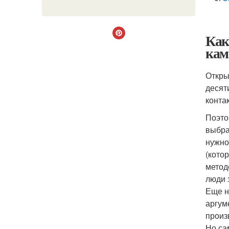
Как
кам
Откры
десят
конта
Поэто
выбра
нужно
(кото
метод
люди 
Еще н
аргум
произ
Но са