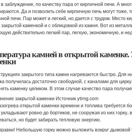
 в заблуждение, по качеству пара от кирпичной печи. А мно
бираются. Да и позволить себе кирпичную печь могут тоже, 
чной печи. Пар может и легкий, но дается с трудом. Место 
c закрытой каменкой и с облицовкой из камня. Вот из метал
щую действительно легкий пар, легкую, экономичную, и не
пература камней в открытой каменке. 
енки
струкциях закрытого типа камни нагреваются быстро. Для 
ка получилась достаточно свободной, с каналами для цирку
нять каменку целиком. В этом случае качество пара получа
нение закрытой каменки Источник ytimg.com
азогрева открытой каменки времени и топлива требуется б
 укладывают ровно до бортиков, не сооружая из них горку,
еваться, но будет забирать тепловую энергию.
правки! Небольшую горку можно выложить вокруг дымовой т