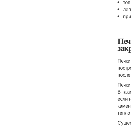
топ
лег
при
Печ
зак
Печки
постр
после
Печки
В так
если 
камен
тепло 
Сущес