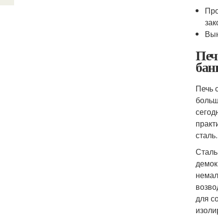
Про
зак
Вын
Печ
бан
Печь 
больш
сегод
практ
сталь.
Сталь
демок
немал
возво
для с
изоли