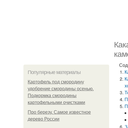
Как
кам
Сод
К
Популярные материалы
К
Картофель под смородину
х
удобрение смородины осенью.
Т
Подкормка смородины
П
картофельными очистками
П
Про березу. Самое известное
дерево России
З