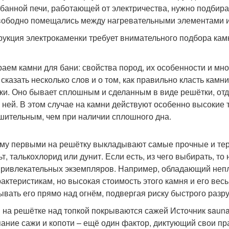
 банной печи, работающей от электричества, нужно подбир
вободно помещались между нагревательными элементами и 
рукция электрокаменки требует внимательного подбора камн
аем камни для бани: свойства пород, их особенности и мно
 сказать несколько слов и о том, как правильно класть камн
ки. Оно бывает сплошным и сделанным в виде решётки, отд
в ней. В этом случае на камни действуют особенно высокие
шительным, чем при наличии сплошного дна.
му первыми на решётку выкладывают самые прочные и тер
ьт, талькохлорид или дунит. Если есть, из чего выбирать, т
ривлекательных экземпляров. Например, обладающий непл
рактеристикам, но высокая стоимость этого камня и его ве
ывать его прямо над огнём, подвергая риску быстрого разр
 на решётке над топкой покрываются сажей Источник sauna
ание сажи и копоти – ещё один фактор, диктующий свои пра