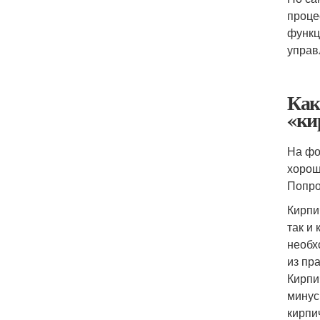
проце
функц
управ
Как
«ки
На фо
хорош
Попро
Кирпи
так и
необх
из пр
Кирпи
минус
кирпи