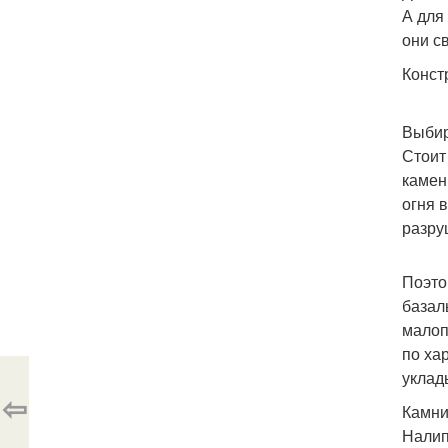
А для
они с
Конст
Выбир
Стоит
камен
огня 
разру
Поэто
базал
малоп
по ха
уклад
⇦
Камни
Налип