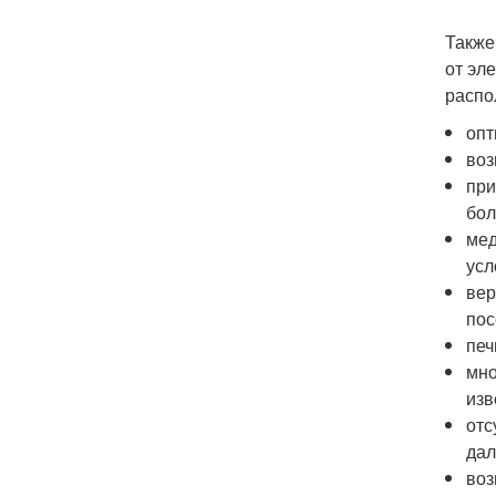
Также
от эл
распо
опт
воз
при
бол
мед
усл
вер
пос
печ
мно
изв
отс
дал
воз