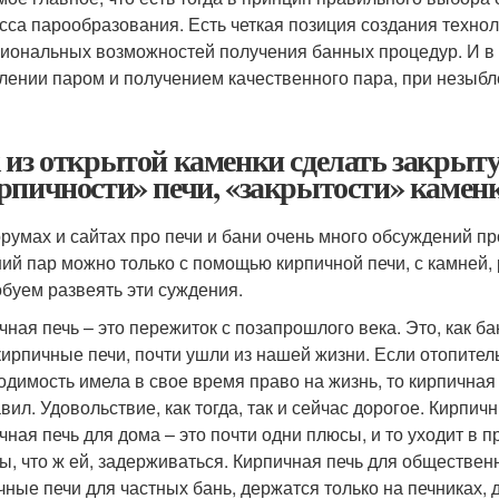
сса парообразования. Есть четкая позиция создания технол
иональных возможностей получения банных процедур. И в
лении паром и получением качественного пара, при незыб
 из открытой каменки сделать закрыту
рпичности» печи, «закрытости» каменк
румах и сайтах про печи и бани очень много обсуждений про
ий пар можно только с помощью кирпичной печи, с камней,
буем развеять эти суждения.
чная печь – это пережиток с позапрошлого века. Это, как ба
 кирпичные печи, почти ушли из нашей жизни. Если отопител
одимость имела в свое время право на жизнь, то кирпичная 
авил. Удовольствие, как тогда, так и сейчас дорогое. Кирпи
чная печь для дома – это почти одни плюсы, и то уходит в 
ы, что ж ей, задерживаться. Кирпичная печь для общественн
чные печи для частных бань, держатся только на печниках, 