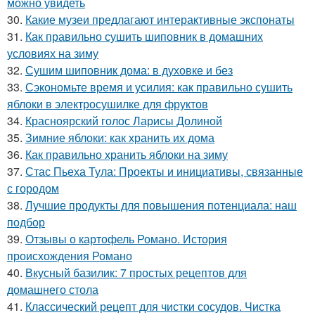
можно увидеть
30.
Какие музеи предлагают интерактивные экспонаты
31.
Как правильно сушить шиповник в домашних
условиях на зиму
32.
Сушим шиповник дома: в духовке и без
33.
Сэкономьте время и усилия: как правильно сушить
яблоки в электросушилке для фруктов
34.
Красноярский голос Ларисы Долиной
35.
Зимние яблоки: как хранить их дома
36.
Как правильно хранить яблоки на зиму
37.
Стас Пьеха Тула: Проекты и инициативы, связанные
с городом
38.
Лучшие продукты для повышения потенциала: наш
подбор
39.
Отзывы о картофель Романо. История
происхождения Романо
40.
Вкусный базилик: 7 простых рецептов для
домашнего стола
41.
Классический рецепт для чистки сосудов. Чистка