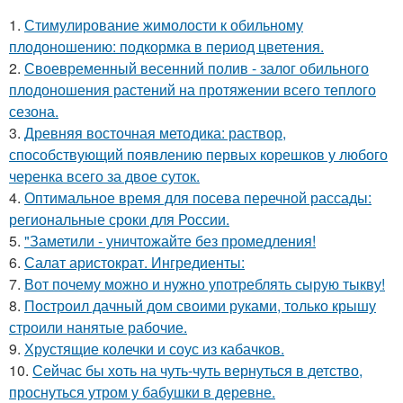
1.
Стимулирование жимолости к обильному
плодоношению: подкормка в период цветения.
2.
Своевременный весенний полив - залог обильного
плодоношения растений на протяжении всего теплого
сезона.
3.
Древняя восточная методика: раствор,
способствующий появлению первых корешков у любого
черенка всего за двое суток.
4.
Оптимальное время для посева перечной рассады:
региональные сроки для России.
5.
"Заметили - уничтожайте без промедления!
6.
Салат аристократ. Ингредиенты:
7.
Вот почему можно и нужно употреблять сырую тыкву!
8.
Построил дачный дом своими руками, только крышу
строили нанятые рабочие.
9.
Хрустящие колечки и соус из кабачков.
10.
Сейчас бы хоть на чуть-чуть вернуться в детство,
проснуться утром у бабушки в деревне.