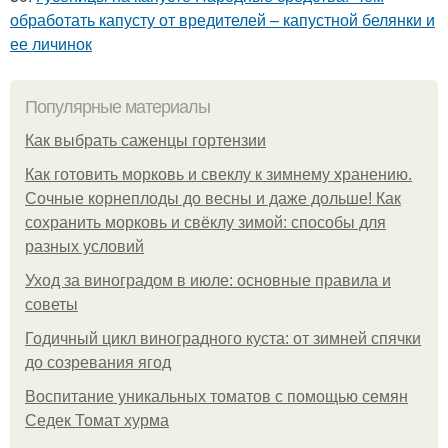
обработать капусту от вредителей – капустной белянки и
ее личинок
Популярные материалы
Как выбрать саженцы гортензии
Как готовить морковь и свеклу к зимнему хранению.
Сочные корнеплоды до весны и даже дольше! Как
сохранить морковь и свёклу зимой: способы для
разных условий
Уход за виноградом в июле: основные правила и
советы
Годичный цикл виноградного куста: от зимней спячки
до созревания ягод
Воспитание уникальных томатов с помощью семян
Седек Томат хурма