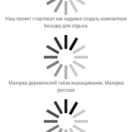
Махорка деревенский табак выращивание. Махорка
русская
Хрустящие маринованные огурчики ", внимание, Только
С Грядки".