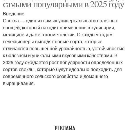
самыми популярными в 2025 году
Введение
Свекла — один из самых универсальных и полезных
Сорта для открытого
овощей, который находит применение в кулинарии,
Жароустойчивые сорта
грунта
медицине и даже в косметологии. С каждым годом
селекционеры выводят новые сорта, которые
отличаются повышенной урожайностью, устойчивостью
к болезням и уникальными вкусовыми качествами. В
Немецкие сорта
Сорта для сибири
2025 году ожидается рост популярности определённых
сортов свеклы, которые будут идеально подходить для
современного сельского хозяйства и домашнего
выращивания.
Коммерческие сорта
Ремонтантные сорта
Высокоурожайные
Сорта на территории
сорта