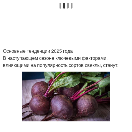
Сорта для подмосковья
Зимостойкие сорта
Основные тенденции 2025 года
Крупноплодные сорта
Новый сорт
В наступающем сезоне ключевыми факторами,
влияющими на популярность сортов свеклы, станут: