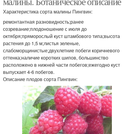
малины. Ботаническое описание
Характеристика сорта малины Пингвин:
ремонтантная разновидность;ранее
созревание;плодоношение с июля до
октября;пряморослый куст штамбового типа;высота
растения до 1,5 м;листья зеленые,
слабоморщинистые;двухлетние побеги коричневого
оттенка;наличие коротких шипов, большинство
расположено в нижней части побегов;ежегодно куст
выпускает 4-6 побегов.
Описание плодов сорта Пингвин: