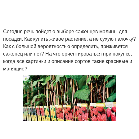
Поздние сорта
Горшечные сорта
Сегодня речь пойдет о выборе саженцев малины для
посадки. Как купить живое растение, а не сухую палочку?
Как с большой вероятностью определить, приживется
саженец или нет? На что ориентироваться при покупке,
Розовые сорта
Тепличные сорта
когда все картинки и описания сортов такие красивые и
манящие?
Премиальный сорт
Румынский сорт
Урожайный сорт
Крупные сорта