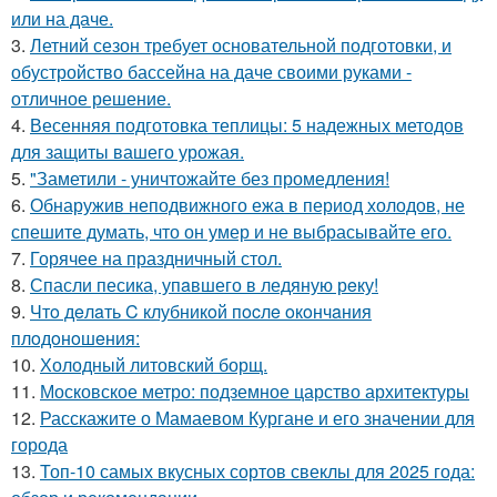
или на даче.
3.
Летний сезон требует основательной подготовки, и
обустройство бассейна на даче своими руками -
отличное решение.
4.
Весенняя подготовка теплицы: 5 надежных методов
для защиты вашего урожая.
5.
"Заметили - уничтожайте без промедления!
6.
Обнаружив неподвижного ежа в период холодов, не
спешите думать, что он умер и не выбрасывайте его.
7.
Горячее на праздничный стол.
8.
Спасли песика, упaвшего в ледяную рeку!
9.
Чтo дeлaть C клубникoй пocлe oкoнчaния
плoдoнoшeния:
10.
Холодный литовский борщ.
11.
Московское метро: подземное царство архитектуры
12.
Расскажите о Мамаевом Кургане и его значении для
города
13.
Топ-10 самых вкусных сортов свеклы для 2025 года: