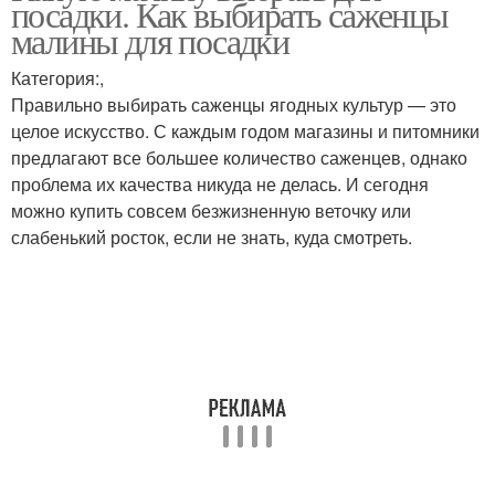
посадки. Как выбирать саженцы
малины для посадки
Категория:,
Ультраскороспелые
Правильно выбирать саженцы ягодных культур — это
Урожайные сорта
сорта
целое искусство. С каждым годом магазины и питомники
предлагают все большее количество саженцев, однако
проблема их качества никуда не делась. И сегодня
можно купить совсем безжизненную веточку или
Мясистые сорта
Низкорослые сорта
слабенький росток, если не знать, куда смотреть.
Ультраранние сорта
Сорта с фото
Детерминантные сорта
Сорта для теплицы