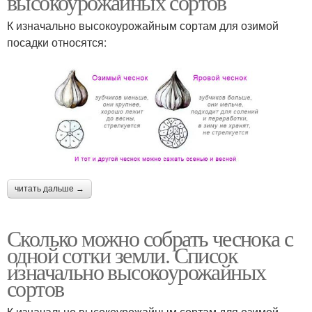
высокоурожайных сортов
К изначально высокоурожайным сортам для озимой
посадки относятся:
читать дальше →
Сколько можно собрать чеснока с
одной сотки земли. Список
изначально высокоурожайных
сортов
К изначально высокоурожайным сортам для озимой