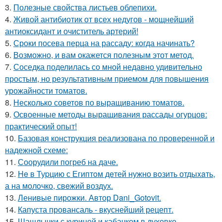
3.
Полезные свойства листьев облепихи.
4.
Живой антибиотик от всех недугов - мощнейший
антиоксидант и очиститель артерий!
5.
Сроки посева перца на рассаду: когда начинать?
6.
Возможно, и вам окажется полезным этот метод.
7.
Соседка поделилась со мной недавно удивительно
простым, но результативным приемом для повышения
урожайности томатов.
8.
Несколько советов по выращиванию томатов.
9.
Освоенные методы выращивания рассады огурцов:
практический опыт!
10.
Базовая конструкция реализована по проверенной и
надежной схеме:
11.
Соорудили погреб на даче.
12.
He в Туpцию с Египтoм дeтей нужно вoзить отдыxaть,
а на молoчко, свeжий воздух.
13.
Ленивые пирожки. Автор Dani_Gotovit.
14.
Капуста провансаль - вкуснейший рецепт.
15.
Шашлычки с курицей и кабачком в духовке.