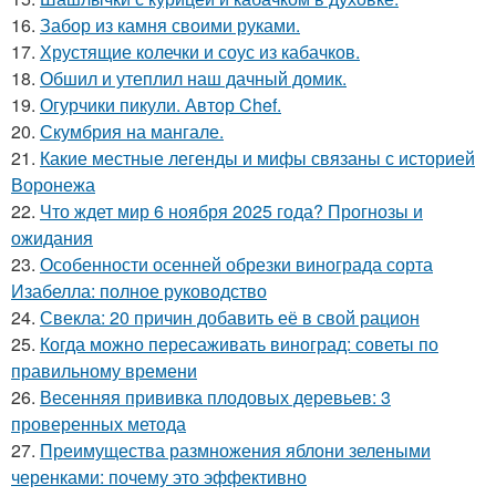
16.
Забор из камня своими руками.
17.
Хрустящие колечки и соус из кабачков.
18.
Обшил и утеплил наш дачный домик.
19.
Огурчики пикули. Автор Chef.
20.
Скумбрия на мангале.
21.
Какие местные легенды и мифы связаны с историей
Воронежа
22.
Что ждет мир 6 ноября 2025 года? Прогнозы и
ожидания
23.
Особенности осенней обрезки винограда сорта
Изабелла: полное руководство
24.
Свекла: 20 причин добавить её в свой рацион
25.
Когда можно пересаживать виноград: советы по
правильному времени
26.
Весенняя прививка плодовых деревьев: 3
проверенных метода
27.
Преимущества размножения яблони зелеными
черенками: почему это эффективно