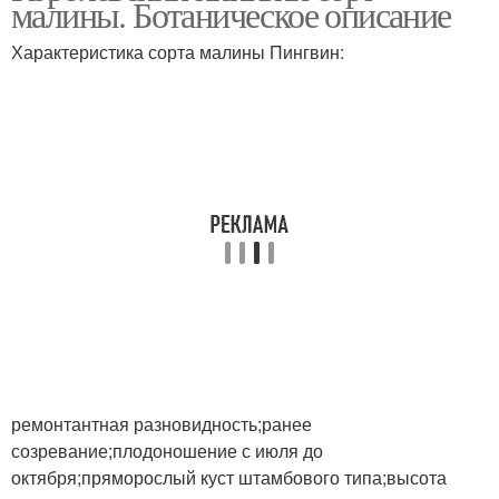
малины. Ботаническое описание
Характеристика сорта малины Пингвин:
ремонтантная разновидность;ранее
созревание;плодоношение с июля до
октября;пряморослый куст штамбового типа;высота