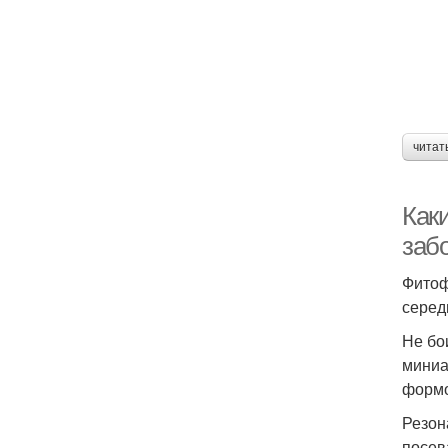
читат
Как
заб
Фитоф
серед
Не бо
миниа
формо
Резон
посев