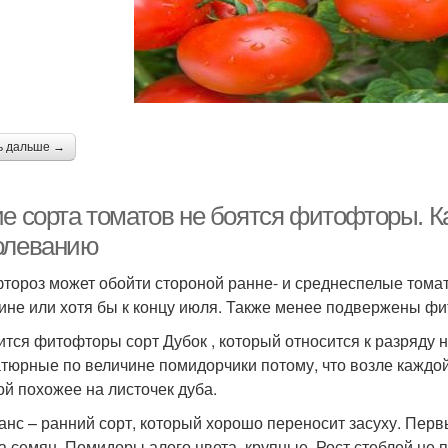
ь дальше →
ие сорта томатов не боятся фитофторы. 
олеванию
тороз может обойти стороной ранне- и среднеспелые томат
ине или хотя бы к концу июля. Также менее подвержены фи
ится фитофторы сорт Дубок , который относится к разряду 
тюрные по величине помидорчики потому, что возле каждой
й похожее на листочек дуба.
анс – ранний сорт, который хорошо переносит засуху. Пер
а семян. Помидоры алого цвета, крупные. Рост стеблей не 