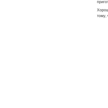
приго
Хорош
тому,