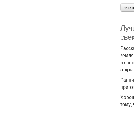
читат
Луч
свек
Расск
земля
из не
откры
Ранни
приго
Хорош
тому,