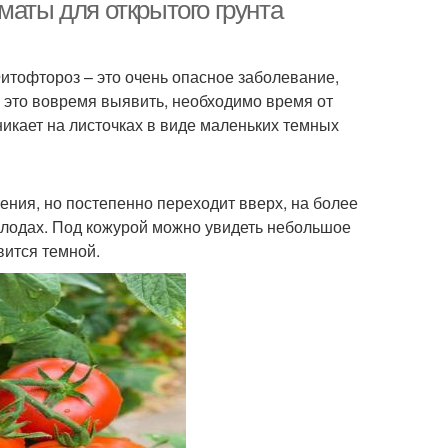
почве
маты для открытого грунта
итофтороз – это очень опасное заболевание,
днеспелые сорта
Популярные сорта
е это вовремя выявить, необходимо время от
икает на листочках в виде маленьких темных
ения, но постепенно переходит вверх, на более
 плодах. Под кожурой можно увидеть небольшое
вится темной.