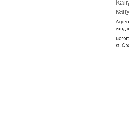
Кап
кап
Агрес
уходо
Вегет
кг. С