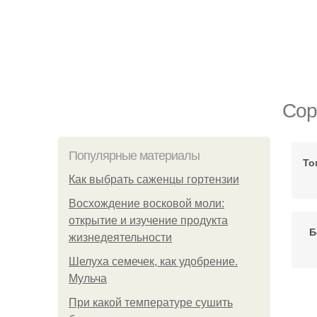
Сор
Популярные материалы
То
Как выбрать саженцы гортензии
Восхождение восковой моли:
открытие и изучение продукта
Б
жизнедеятельности
Шелуха семечек, как удобрение.
Мульча
При какой температуре сушить