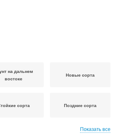
унт на дальнем
Новые сорта
востоке
тойкие сорта
Поздние сорта
Показать все
ена в открытой
Открытый грунт