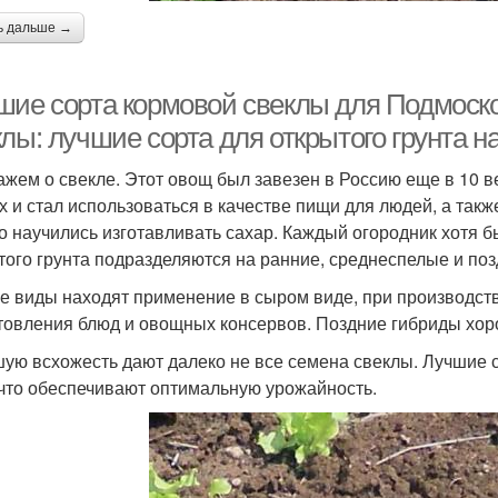
ь дальше →
шие сорта кормовой свеклы для Подмоско
лы: лучшие сорта для открытого грунта н
ажем о свекле. Этот овощ был завезен в Россию еще в 10 в
х и стал использоваться в качестве пищи для людей, а также
го научились изготавливать сахар. Каждый огородник хотя 
того грунта подразделяются на ранние, среднеспелые и поз
е виды находят применение в сыром виде, при производств
товления блюд и овощных консервов. Поздние гибриды хор
ую всхожесть дают далеко не все семена свеклы. Лучшие с
 что обеспечивают оптимальную урожайность.