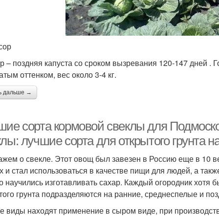
сор
р – поздняя капуста со сроком вызревания 120-147 дней . Го
атым оттенком, вес около 3-4 кг.
ь дальше →
шие сорта кормовой свеклы для Подмоско
лы: лучшие сорта для открытого грунта н
ажем о свекле. Этот овощ был завезен в Россию еще в 10 в
х и стал использоваться в качестве пищи для людей, а также
го научились изготавливать сахар. Каждый огородник хотя 
того грунта подразделяются на ранние, среднеспелые и поз
е виды находят применение в сыром виде, при производств