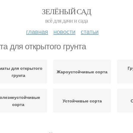
ЗЕЛЁНЫЙ САД
всё для дачи и сада
главная
новости
статьи
та для открытого грунта
маты для открытого
Гр
Жароустойчивые сорта
грунта
олезнеустойчивые
Устойчивые сорта
С
сорта
Сем
Раннеспелые сорта
Сорта для подмосковья