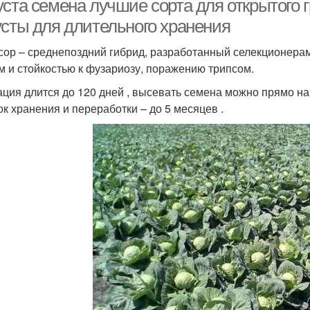
уста семена лучшие сорта для открытого 
усты для длительного хранения
сор – среднепоздний гибрид, разработанный селекционера
м и стойкостью к фузариозу, поражению трипсом.
ация длится до 120 дней , высевать семена можно прямо на
рок хранения и переработки – до 5 месяцев .