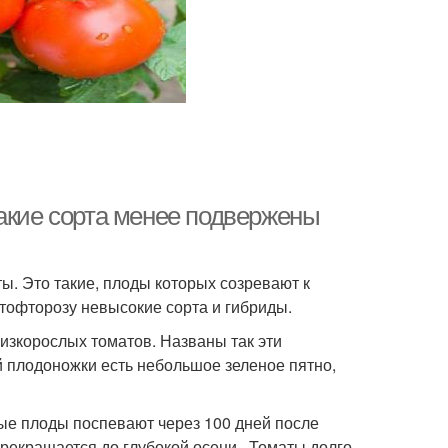
Какие сорта менее подвержены
ы. Это такие, плоды которых созревают к
тофторозу невысокие сорта и гибриды.
низкорослых томатов. Названы так эти
 плодоножки есть небольшое зеленое пятно,
вые плоды поспевают через 100 дней после
прекращается до глубокой осени. Томаты долго