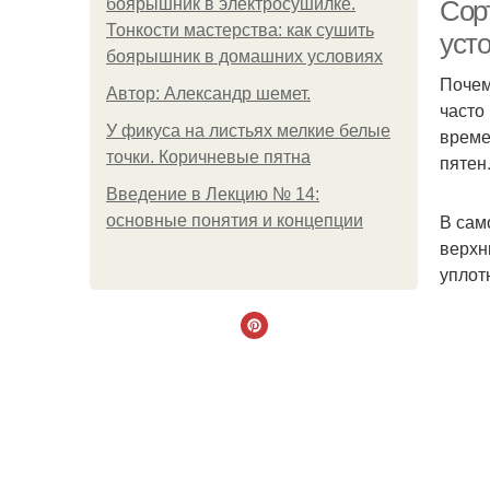
боярышник в электросушилке.
Сор
Тонкости мастерства: как сушить
уст
боярышник в домашних условиях
Почем
Автор: Александр шемет.
часто
У фикуса на листьях мелкие белые
време
точки. Коричневые пятна
пятен
Введение в Лекцию № 14:
В сам
основные понятия и концепции
верхн
уплот