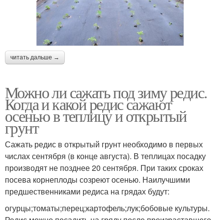
читать дальше →
Можно ли сажать под зиму редис.
Когда и какой редис сажают
осенью в теплицу и открытый
грунт
Сажать редис в открытый грунт необходимо в первых
числах сентября (в конце августа). В теплицах посадку
производят не позднее 20 сентября. При таких сроках
посева корнеплоды созреют осенью. Наилучшими
предшественниками редиса на грядах будут:
огурцы;томаты;перец;картофель;лук;бобовые культуры.
Редис можно посадить на гряду после произраставшего