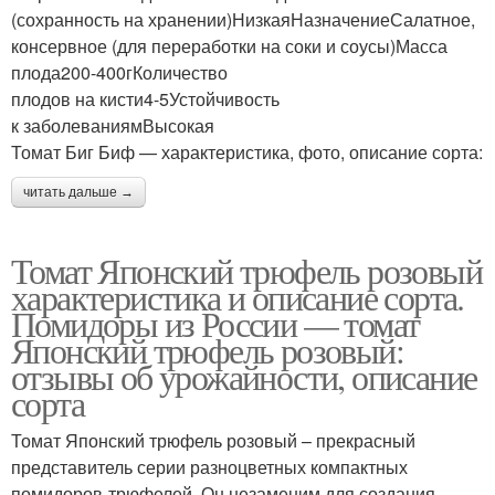
(сохранность на хранении)НизкаяНазначениеСалатное,
консервное (для переработки на соки и соусы)Масса
плода200-400гКоличество
плодов на кисти4-5Устойчивость
к заболеваниямВысокая
Томат Биг Биф — характеристика, фото, описание сорта:
читать дальше →
Томат Японский трюфель розовый
характеристика и описание сорта.
Помидоры из России — томат
Японский трюфель розовый:
отзывы об урожайности, описание
сорта
Томат Японский трюфель розовый – прекрасный
представитель серии разноцветных компактных
помидоров-трюфелей. Он незаменим для создания