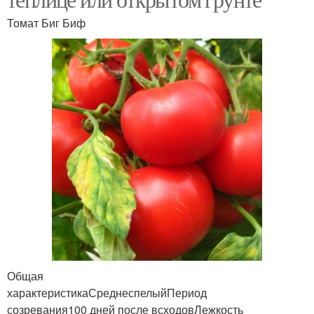
Томат Биг Биф
Общая
характеристикаСреднеспелыйПериод
созревания100 дней после всходовЛежкость