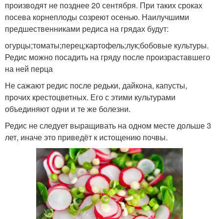
производят не позднее 20 сентября. При таких сроках
посева корнеплоды созреют осенью. Наилучшими
предшественниками редиса на грядах будут:
огурцы;томаты;перец;картофель;лук;бобовые культуры.
Редис можно посадить на гряду после произраставшего
на ней перца
Не сажают редис после редьки, дайкона, капусты,
прочих крестоцветных. Его с этими культурами
объединяют одни и те же болезни.
Редис не следует выращивать на одном месте дольше 3
лет, иначе это приведёт к истощению почвы.