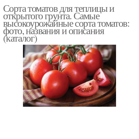
Сорта томатов для теплицы и
Помидор для
Края для открытого
открытого грунта. Самые
краснодарского края
грунта
высокоурожайные сорта томатов:
фото, названия и описания
(каталог)
Помидор для
Тепличные помидоры
подмосковья