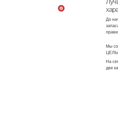
Лучш
хар
До на
запас
прави
Мы со
ЦЕЛЫХ
На се
две к