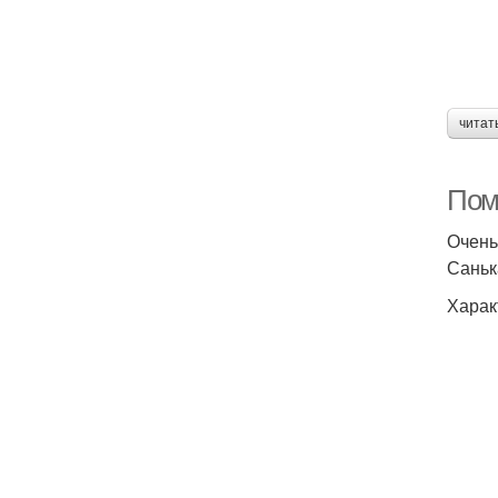
читат
Пом
Очень
Саньк
Харак