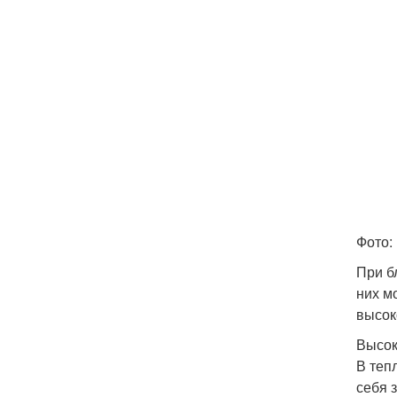
Фото:
При б
них м
высок
Высок
В теп
себя 