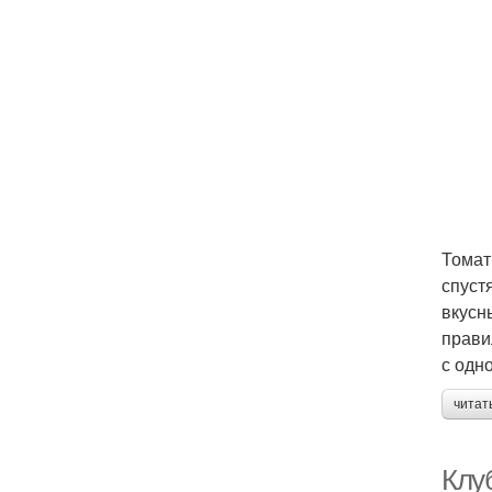
Томат
спуст
вкусн
прави
с одн
читат
Клу