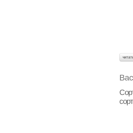
читат
Вас
Сор
сорт