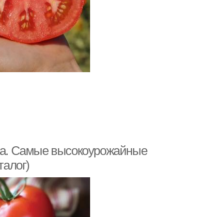
нта. Самые высокоурожайные
талог)