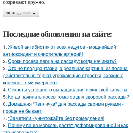
созревают дружно.
читать дальше →
Последние обновления на сайте:
1.
Живой антибиотик от всех недугов - мощнейший
антиоксидант и очиститель артерий!
2.
Сроки посева перца на рассаду: когда начинать?
3.
Это не плод фантазии, а реальная картина: из полена
действительно торчат угрожающие отростки, схожие с
конечностями умершего.
4.
Секреты успешного выращивания пекинской капусты.
5.
Когда начинать посев томатов для здоровой рассады?
6.
Домашняя "Тепличка" для рассады своими руками -
проще не бывает!
7.
"Заметили - уничтожайте без промедления!
8.
Почему ваша морковь растет деформированной и как
это исправить?