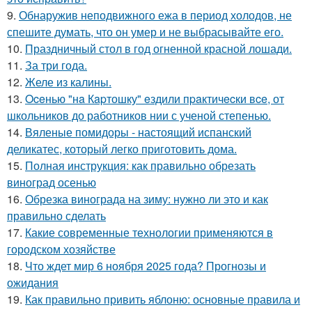
9.
Обнаружив неподвижного ежа в период холодов, не
спешите думать, что он умер и не выбрасывайте его.
10.
Праздничный стол в год огненной красной лошади.
11.
За три года.
12.
Желе из калины.
13.
Oceнью "нa Кapтошку" eздили пpaктичecки вce, от
школьников до работников нии с ученой степенью.
14.
Вяленые помидоры - настоящий испанский
деликатес, который легко приготовить дома.
15.
Полная инструкция: как правильно обрезать
виноград осенью
16.
Обрезка винограда на зиму: нужно ли это и как
правильно сделать
17.
Какие современные технологии применяются в
городском хозяйстве
18.
Что ждет мир 6 ноября 2025 года? Прогнозы и
ожидания
19.
Как правильно привить яблоню: основные правила и