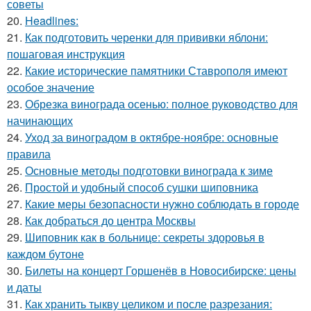
советы
20.
Headlines:
21.
Как подготовить черенки для прививки яблони:
пошаговая инструкция
22.
Какие исторические памятники Ставрополя имеют
особое значение
23.
Обрезка винограда осенью: полное руководство для
начинающих
24.
Уход за виноградом в октябре-ноябре: основные
правила
25.
Основные методы подготовки винограда к зиме
26.
Простой и удобный способ сушки шиповника
27.
Какие меры безопасности нужно соблюдать в городе
28.
Как добраться до центра Москвы
29.
Шиповник как в больнице: секреты здоровья в
каждом бутоне
30.
Билеты на концерт Горшенёв в Новосибирске: цены
и даты
31.
Как хранить тыкву целиком и после разрезания: