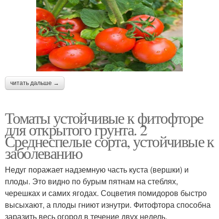
читать дальше →
Томаты устойчивые к фитофторе
для открытого грунта. 2
Среднеспелые сорта, устойчивые к
заболеванию
Недуг поражает надземную часть куста (вершки) и
плоды. Это видно по бурым пятнам на стеблях,
черешках и самих ягодах. Соцветия помидоров быстро
высыхают, а плоды гниют изнутри. Фитофтора способна
заразить весь огород в течение двух недель.