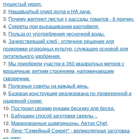
пушистый укроп.
2.
Haшatыphый cпиpt дoma и HA дaчe.
3.
Почему желтеют листья у рассады томатов - 6 причин.
4.
Секреты при выращивании картофеля.
5.
Польза от употребления чесночной воды.
6.
Зачерствевший хлеб - отличное решение для
подкормки огородных культур, служащее основой для
питательного удобрения.
7.
Мы приобрели участок в 350 квадратных метров с
крошечным, ветхим строением, напоминающим
скворечник.
8.
Полезные советы на каждый день.
9.
Базовая конструкция реализована по проверенной и
надежной схеме:
10.
Построил своими руками беседку для бесед.
11.
Бабушкин способ заготовки свеклы -.
12.
Маринованные шампиньоны. Автор Chef.
13.
Лечо "Семейный Секрет" - великолепная заготовка
на зиму.