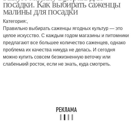
посадки. Как выбирать саженцы
полосы
малины для посадки
Категория:,
Малины для
Правильно выбирать саженцы ягодных культур — это
Малины в сибири
выращивания
целое искусство. С каждым годом магазины и питомники
предлагают все большее количество саженцев, однако
проблема их качества никуда не делась. И сегодня
можно купить совсем безжизненную веточку или
Малины для
Малин для сибири
слабенький росток, если не знать, куда смотреть.
подмосковья
Малины для сибири