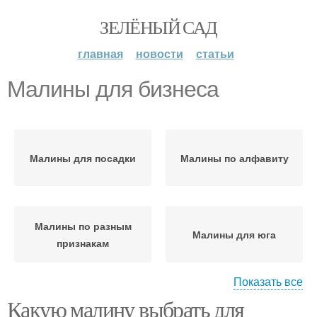
ЗЕЛЁНЫЙ САД
главная
новости
статьи
Малины для бизнеса
Малины для посадки
Малины по алфавиту
Малины по разным
Малины для юга
признакам
Показать все
Какую малину выбрать для
Малины для средней
Малины с фото