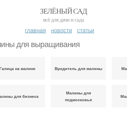
ЗЕЛЁНЫЙ САД
всё для дачи и сада
главная
новости
статьи
ины для выращивания
Галица на малине
Вредитель для малины
Ма
Малины для
алины для бизнеса
Ма
подмосковья
алины для сибири