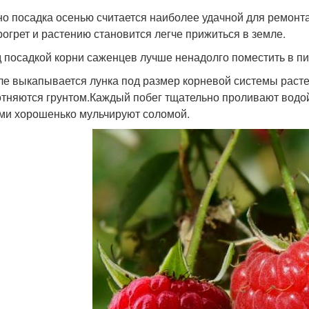
о посадка осенью считается наиболее удачной для ремонтан
рогрет и растению становится легче прижиться в земле.
 посадкой корни саженцев лучше ненадолго поместить в пи
ле выкапывается лунка под размер корневой системы раст
отняются грунтом.Каждый побег тщательно проливают водой 
ми хорошенько мульчируют соломой.