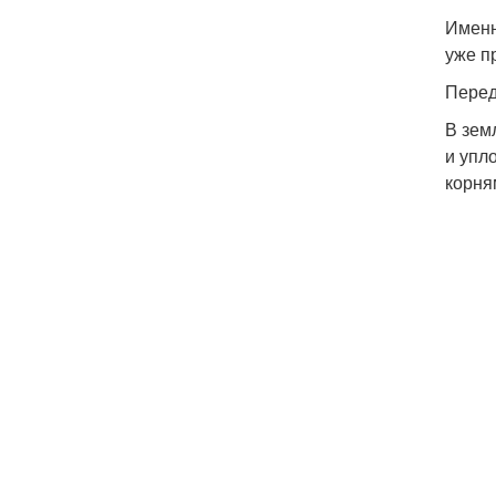
Именн
уже п
Перед
В зем
и упл
корня