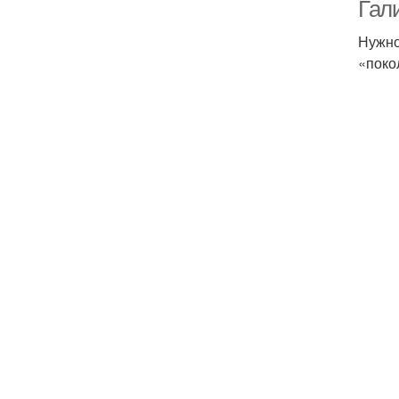
Гал
Нужно
«поко