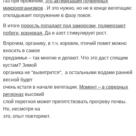
газ при брожении,
это активизация почвенных
микроорганизмов
. И это нужно, но не в конце вегетации:
откладывает погружение в фазу покоя.
В итоге
поросль попадает под заморозки, подмерзают
побеги, корневая.
Да и азот стимулирует рост.
Впрочем, органику, в т.ч. коровяк, птичий помет можно
вносить в самое
предзимье – так многие и делают. Что это даст спящим
кустам? Зимой
органика не "выветрится", а остальными водами ранней
весной будет
очень кстати в начале вегетации.
Момент – в северных
регионах
высокий
слой перегноя может препятствовать прогреву почвы.
Но, несмотря на
это, опыт повторяют.