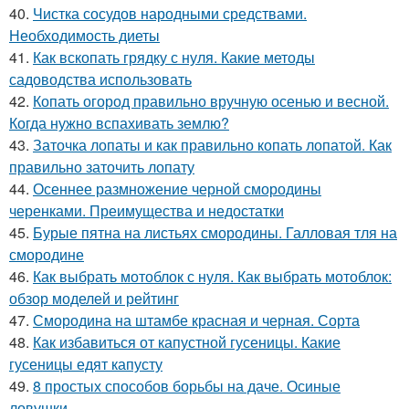
40.
Чистка сосудов народными средствами.
Необходимость диеты
41.
Как вскопать грядку с нуля. Какие методы
садоводства использовать
42.
Копать огород правильно вручную осенью и весной.
Когда нужно вспахивать землю?
43.
Заточка лопаты и как правильно копать лопатой. Как
правильно заточить лопату
44.
Осеннее размножение черной смородины
черенками. Преимущества и недостатки
45.
Бурые пятна на листьях смородины. Галловая тля на
смородине
46.
Как выбрать мотоблок с нуля. Как выбрать мотоблок:
обзор моделей и рейтинг
47.
Смородина на штамбе красная и черная. Сорта
48.
Как избавиться от капустной гусеницы. Какие
гусеницы едят капусту
49.
8 простых способов борьбы на даче. Осиные
ловушки