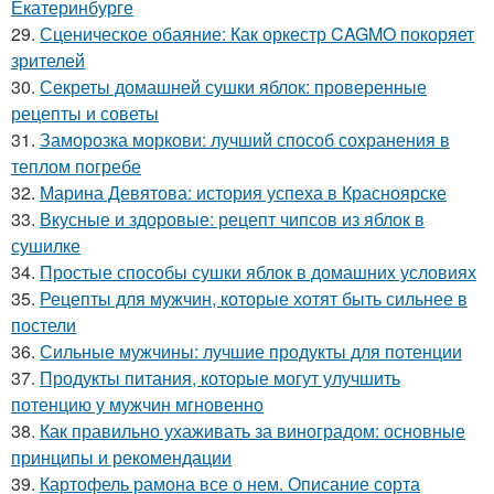
Екатеринбурге
29.
Сценическое обаяние: Как оркестр CAGMO покоряет
зрителей
30.
Секреты домашней сушки яблок: проверенные
рецепты и советы
31.
Заморозка моркови: лучший способ сохранения в
теплом погребе
32.
Марина Девятова: история успеха в Красноярске
33.
Вкусные и здоровые: рецепт чипсов из яблок в
сушилке
34.
Простые способы сушки яблок в домашних условиях
35.
Рецепты для мужчин, которые хотят быть сильнее в
постели
36.
Сильные мужчины: лучшие продукты для потенции
37.
Продукты питания, которые могут улучшить
потенцию у мужчин мгновенно
38.
Как правильно ухаживать за виноградом: основные
принципы и рекомендации
39.
Картофель рамона все о нем. Описание сорта