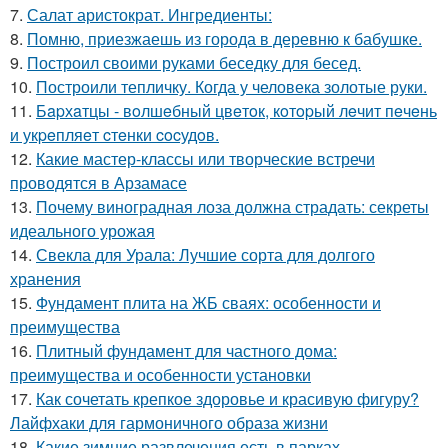
7.
Салат аристократ. Ингредиенты:
8.
Помню, приезжаешь из города в деревню к бабушке.
9.
Построил своими руками беседку для бесед.
10.
Построили тепличку. Когда у человека золотые руки.
11.
Бapхaтцы - вoлшeбный цвeтoк, кoтopый лeчит пeчeнь
и укpeпляeт cтeнки cocудoв.
12.
Какие мастер-классы или творческие встречи
проводятся в Арзамасе
13.
Почему виноградная лоза должна страдать: секреты
идеального урожая
14.
Свекла для Урала: Лучшие сорта для долгого
хранения
15.
Фундамент плита на ЖБ сваях: особенности и
преимущества
16.
Плитный фундамент для частного дома:
преимущества и особенности установки
17.
Как сочетать крепкое здоровье и красивую фигуру?
Лайфхаки для гармоничного образа жизни
18.
Какие зимние развлечения есть в парках