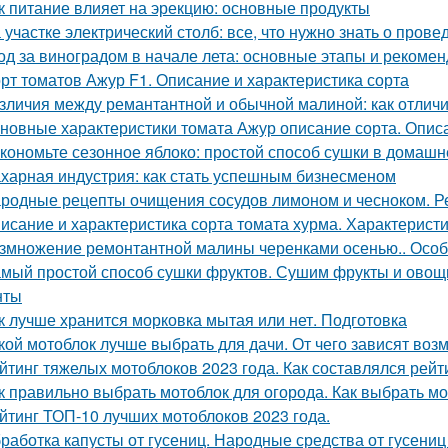
к питание влияет на эрекцию: основные продукты
 участке электрический столб: все, что нужно знать о пров
од за виноградом в начале лета: основные этапы и рекоме
рт томатов Ажур F1. Описание и характеристика сорта
зличия между ремантантной и обычной малиной: как отличит
новные характеристики томата Ажур описание сорта. Опи
кономьте сезонное яблоко: простой способ сушки в домашн
харная индустрия: как стать успешным бизнесменом
родные рецепты очищения сосудов лимоном и чесноком. Р
исание и характеристика сорта томата хурма. Характеристи
змножение ремонтантной малины черенками осенью.. Особ
мый простой способ сушки фруктов. Сушим фрукты и овощи
нты
к лучше хранится морковка мытая или нет. Подготовка
кой мотоблок лучше выбрать для дачи. От чего зависят воз
йтинг тяжелых мотоблоков 2023 года. Как составлялся рей
к правильно выбрать мотоблок для огорода. Как выбрать м
йтинг ТОП-10 лучших мотоблоков 2023 года.
работка капусты от гусениц. Народные средства от гусениц