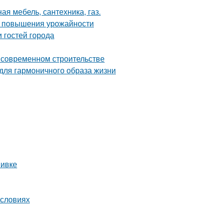
ая мебель, сантехника, газ.
ля повышения урожайности
 гостей города
о современном строительстве
 для гармоничного образа жизни
вивке
условиях