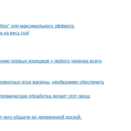
ебро" для максимального эффекта.
 на весь год!
ению первых корешков у любого черенка всего
роматных ягод малины, необходимо обеспечить
 термическая обработка делает этот овощ
 чего обшили ее деревянной доской.