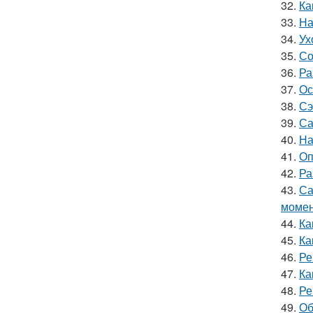
32.
Ка
33.
На
34.
Ух
35.
Со
36.
Ра
37.
Ос
38.
Сэ
39.
Са
40.
На
41.
Оп
42.
Ра
43.
Са
моме
44.
Ка
45.
Ка
46.
Ре
47.
Ка
48.
Ре
49.
Об