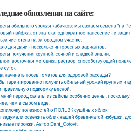
ледние обновления на сайте:
реты обильного урожая кабачков: мы сажаем семена "на Р
овый лайфхак от знатока: однократное нанесение - и защита
ьза чистотела на загородном участке.
ало для дачи - несколько интересных вариантов.
реты получения крупной, сочной и сладкой вишни.
вняя восточная методика: раствор, способствующий появл
е суток.
да начинать посев томатов для здоровой рассады?
бы гарантированно получить обильный урожай крупных и а
м правильную подкормку весной.
имний период салаты из свёклы особенно ценны, поскольку
нее, чем в сыром виде.
копилочку полезностей о ПОЛЬЗК сушёных яблок.
 задумали освежить облик нашей бревенчатой избушки, для
нивые пирожки. Автор Dani_Gotovit.
ркое с рёбрышками.