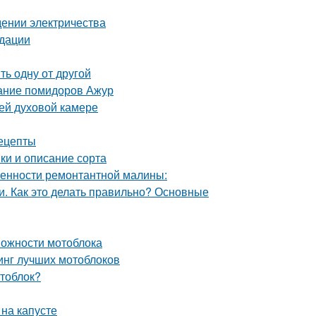
едении электричества
ндации
ь одну от другой
сание помидоров Ажур
ей духовой камере
ецепты
ки и описание сорта
енности ремонтантной малины:
. Как это делать правильно? Основные
можности мотоблока
тинг лучших мотоблоков
отоблок?
 на капусте