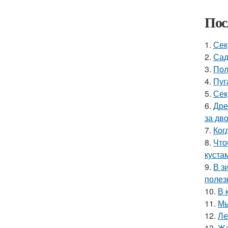
Пос
1.
Сек
2.
Сад
3.
Пол
4.
Пуг
5.
Сек
6.
Дре
за дво
7.
Ког
8.
Что
куста
9.
В з
полез
10.
В 
11.
Мы
12.
Ле
13.
Жа