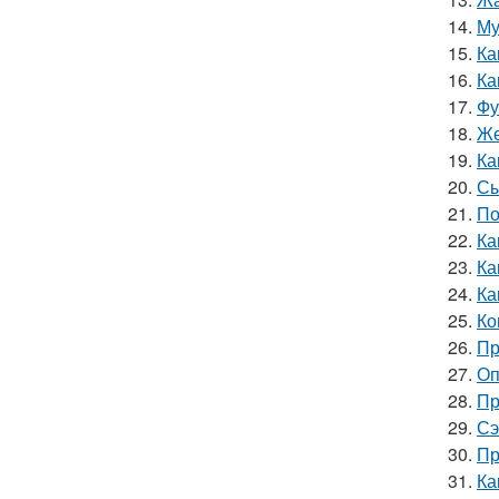
14.
Му
15.
Ка
16.
Ка
17.
Фу
18.
Же
19.
Ка
20.
Сы
21.
По
22.
Ка
23.
Ка
24.
Ка
25.
Ко
26.
Пр
27.
Оп
28.
Пр
29.
Сэ
30.
Пр
31.
Ка