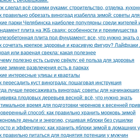
ж сделал всё своими руками: строительство, отделка, кухонн
к правильно обрезать виноград изабелла зимой: советы д
кие парки Челябинска наиболее популярны среди жителей и
ндамент плита на ЖБ сваях: особенности и преимущества
лезобетонная плита под фундамент: все, что нужно знать 
к сочетать крепкое здоровье и красивую фигуру? Лайфхаки
рая или вареная свекла: какая полезнее
чему полезно есть сырую свёклу: её польза для здоровья
кие зимние развлечения есть в парках
кие интересные улицы и кварталы
к пересадить куст винограда: пошаговая инструкция
гда лучше пересаживать виноград: советы для начинающих
ививка плодовых деревьев весной: всё, что нужно знать
тимальное время для подготовки черенков к весенней при
оверенный способ: как правильно хранить морковь зимой
кономьте деньги и энергию, сушивая яблоки без сушилки
осто и эффективно: как хранить яблоки зимой в домашних 
к правильно питаться для поднятия потенции у мужчин